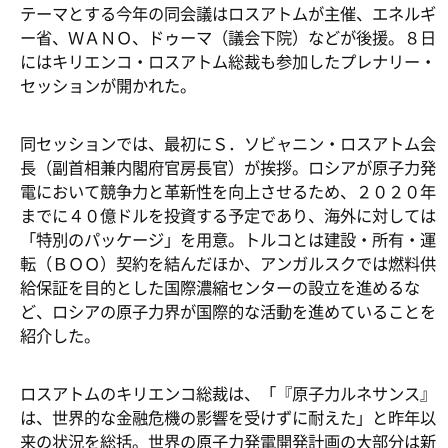
テーマとする今年の同会議はロスアトムが主催、エネルギ
ー省、ＷＡＮＯ、ドゥーマ（議会下院）などが後援。８日
にはキリエンコ・ロスアトム総裁も参加したプレナリー・
セッションが開かれた。
同セッションでは、最初にＳ．ソビャニン・ロスアトム会
長（副首相兼内閣府官房長官）が挨拶。ロシアが原子力発
電において競争力と革新性を向上させるため、２０２０年
までに４０億ドルを投資する予定であり、海外に対しては
「特別のパッケージ」を用意。トルコとは建設・所有・運
転（ＢＯＯ）契約を結んだほか、アンガルスクでは燃料供
給保証を目的とした国際濃縮センターの設立を進めるな
ど、ロシアの原子力界が国際的な活動を進めていることを
紹介した。
ロスアトムのキリエンコ総裁は、「『原子力ルネサンス』
は、世界的な金融危機の影響を受けずに耐えた」と昨年以
来の状況を総括。世界の原子力発電開発計画の大部分は新