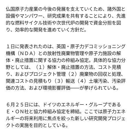
仏国原子力産業の今後の発展を支えていくため、諸外国と
設備やマンパワー、研究成果を共有することにより、先進
的な燃料サイクル技術や次世代炉の開発で資金分担を図
り、効率的な開発を進めていく方針だ。
１日に発表されたのは、英国・原子力デコミッショニング
機構（ＮＤＡ）との放射性廃棄物管理や原子力施設の解
体・廃止措置に関する協力の枠組み協定。具体的な協力分
野としては、（１）解体・廃止措置の方法、コスト見積
り、およびプロジェクト管理（２）廃棄物の回収と処理、
関連コストの見積もり（３）輸送（４）土壌汚染、汚染評
価の方法、および環境影響評価――が挙げられている。
６月２５日には、ドイツのエネルギー・グループである
Ｅ・ＯＮ社と協力枠組み協定を締結。ここでは原子力エネ
ルギーの将来利用に焦点を絞った新しい研究開発プロジェ
クトの実施を目的としている。