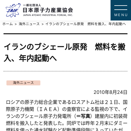
一般社団法
JAPAN ATOMIC IN
ホーム
海外ニュース
イランのブシェール原発 燃料を搬入、年内起動へ
イランのブシェール原発 燃料を搬
入、年内起動へ
海外ニュース
2010年8月24日
ロシアの原子力総合企業であるロスアトム社は２１日、国
際原子力機関（ＩＡＥＡ）の査察官による監視の下で、イ
ランのブシェール原子力発電所（
＝写真
）建屋内に初装荷
燃料を搬入したと発表した。同炉では昨年２月末にダミー
燃料を使った通水試験など起動準備段階に入っていたが、