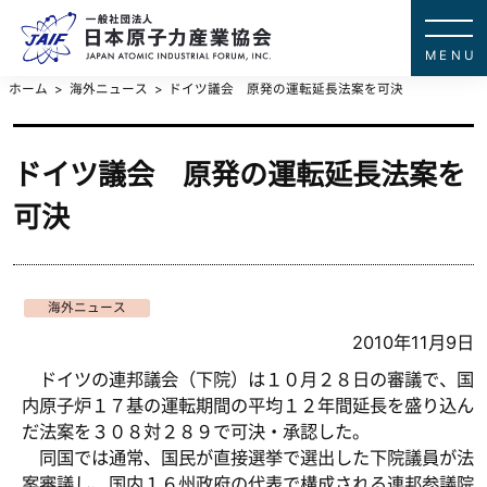
一般社団法
JAPAN ATOMIC IN
ホーム
海外ニュース
ドイツ議会 原発の運転延長法案を可決
ドイツ議会 原発の運転延長法案を
可決
海外ニュース
2010年11月9日
ドイツの連邦議会（下院）は１０月２８日の審議で、国
内原子炉１７基の運転期間の平均１２年間延長を盛り込ん
だ法案を３０８対２８９で可決・承認した。
同国では通常、国民が直接選挙で選出した下院議員が法
案審議し、国内１６州政府の代表で構成される連邦参議院