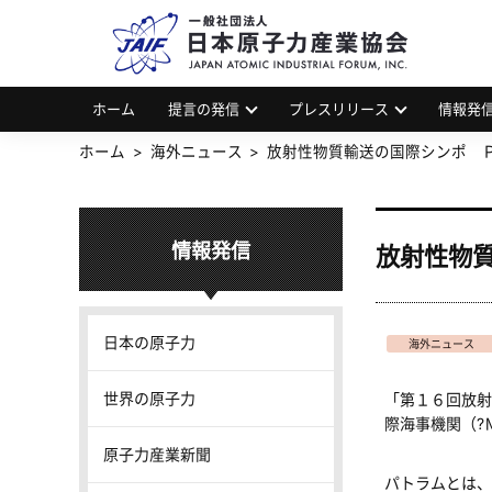
一
JAP
ホーム
提言の発信
プレスリリース
情報発
ホーム
海外ニュース
放射性物質輸送の国際シンポ 
情報発信
放射性物
日本の原子力
海外ニュース
世界の原子力
「第１６回放射
際海事機関（?
原子力産業新聞
パトラムとは、