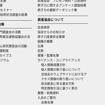
支援
原産協会 プレゼン資料・公表資料
援
原子力に関するアンケート調査結果
セミナー
原子力の最新データリンク集
・採用状況調査の結果
原産協会について
動等
会長挨拶
門調査会の活動
協会からのお知らせ
用普及連絡協議会の活
原子力産業安全憲章
組織の概要
ム研究懇話会の活動
沿革
償制度
定款
カイブス
理事・監事名簿
ジウム
ガバナンス・コンプライアンス
個人情報保護方針
個人情報の取り扱いについて
当協会のウェブサイトにおけるア
クセス情報の取り扱いについて
政治献金に係る基本方針
特定商取引法に基づく表示
業務・財務資料
入会のご案内
会員名簿