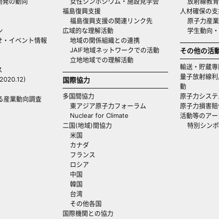
開発の動向
女性シンポジウム・施設見学会
放射線教育
福島復興支援
人材確保の支
福島復興支援の関連リンク先
原子力産業
ン
広域的な理解活動
学生動向
せ・イベント情報
地域の関係組織との連携
JAIF地域ネットワークでの活動
その他の活
立地地域での理解活動
輸送・貯蔵専
ス
量子放射線利
20.12)
国際協力
動
多国間協力
原子力システ
る産業動向調査
東アジア原子力フォーラム
原子力損害賠
Nuclear for Climate
活動等のアー
二国(地域)間協力
特別シンポ
米国
カナダ
フランス
ロシア
中国
韓国
台湾
その他各国
国際機関との協力