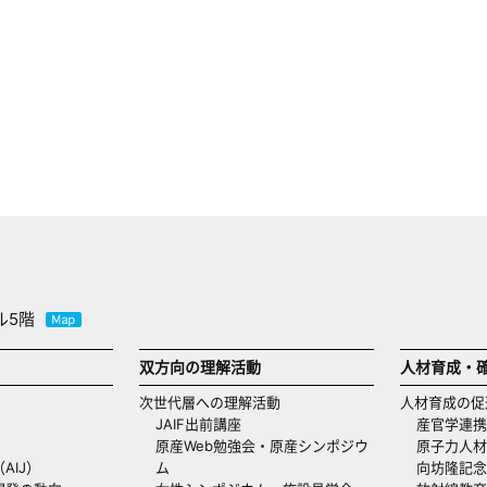
ル5階
双方向の理解活動
人材育成・
次世代層への理解活動
人材育成の促
JAIF出前講座
産官学連携
原産Web勉強会・原産シンポジウ
原子力人材
AIJ）
ム
向坊隆記念