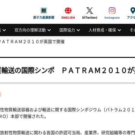
般社団法人
AN ATOMIC INDUSTRIAL FORUM, INC.
原子力産業新聞
ENGLISH
X(Twitter)
Instagram
アク
信
双方向の理解活動
国際協力
人材育成・確保
そ
ＰＡＴＲＡＭ２０１０が英国で開催
質輸送の国際シンポ ＰＡＴＲＡＭ２０１０が
性物質輸送容器および輸送に関する国際シンポジウム（パトラム２０１
ＭＯ）本部で開催された。
放射性物質輸送に関わる各国の許認可当局、産業界、研究組織等の専門