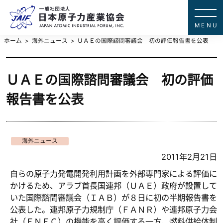
一般社団法
JAPAN ATOMIC IN
ホーム
海外ニュース
ＵＡＥの国際諮問審議会 初の評価報告書を公表
ＵＡＥの国際諮問審議会 初の評価
報告書を公表
海外ニュース
2011年2月21日
自らの原子力発電開発利用計画を外部専門家による評価に
かけるため、アラブ首長国連邦（ＵＡＥ）政府が設置して
いた国際諮問審議会（ＩＡＢ）が８日に初の半期報告書を
公表した。連邦原子力規制庁（ＦＡＮＲ）や連邦原子力会
社（ＥＮＥＣ）の機能を高く評価する一方、燃料供給体制