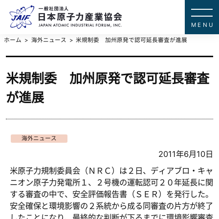
一般社団法
JAPAN ATOMIC IN
ホーム
海外ニュース
米規制委 加州原発で認可延長審査が進展
米規制委 加州原発で認可延長審査
が進展
海外ニュース
2011年6月10日
米原子力規制委員会（ＮＲＣ）は２日、ディアブロ・キャ
ニオン原子力発電所１、２号機の運転認可２０年延長に関
する審査の中で、安全評価報告書（ＳＥＲ）を発行した。
安全確保と環境影響の２系統から成る同審査の片方が終了
したことになり、最終的な判断が下るまでに環境影響審査