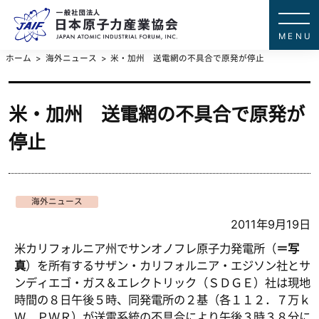
一般社団法
JAPAN ATOMIC IN
ホーム
海外ニュース
米・加州 送電網の不具合で原発が停止
米・加州 送電網の不具合で原発が
停止
海外ニュース
2011年9月19日
米カリフォルニア州でサンオノフレ原子力発電所（
＝写
真
）を所有するサザン・カリフォルニア・エジソン社とサ
ンディエゴ・ガス＆エレクトリック（ＳＤＧＥ）社は現地
時間の８日午後５時、同発電所の２基（各１１２．７万ｋ
Ｗ、ＰＷＲ）が送電系統の不具合により午後３時３８分に