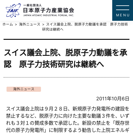
一般社団法
JAPAN ATOMIC IN
ホーム
海外ニュース
スイス議会上院、脱原子力動議を承認 原子力技術
研究は継続へ
スイス議会上院、脱原子力動議を承
認 原子力技術研究は継続へ
海外ニュース
2011年10月6日
スイス議会上院は９月２８日、新規原子力発電所の建設を
禁止するなど、脱原子力に向けた主要な動議３件を、いず
れも３対１の賛成多数で承認した。新設の禁止を「既存世
代の原子力発電所」に制限するよう勧告した上院エネルギ