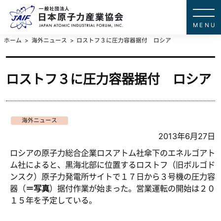
一般社団法
JAPAN ATOMIC IN
ホーム
海外ニュース
ロストフ３に圧力容器据付 ロシア
ロストフ３に圧力容器据付 ロシア
海外ニュース
2013年6月27日
ロシアの原子力総合企業ロスアトム社傘下のエネルゴアト
ム社によると、黒海北部に位置するロストフ（旧ボルゴド
ンスク）原子力発電所サイトで１７日から３号機の圧力容
器（
＝写真
）据付作業が始まった。営業運転の開始は２０
１５年を予定している。