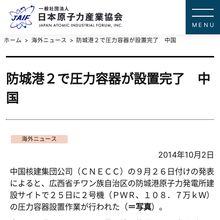
一般社団法
JAPAN ATOMIC IN
ホーム
海外ニュース
防城港２で圧力容器が設置完了 中国
防城港２で圧力容器が設置完了 中
国
海外ニュース
2014年10月2日
中国核建集団公司（ＣＮＥＣＣ）の９月２６日付けの発表
によると、広西省チワン族自治区の防城港原子力発電所建
設サイトで２５日に２号機（ＰＷＲ、１０８．７万ｋＷ）
の圧力容器設置作業が行われた（
＝写真
）。