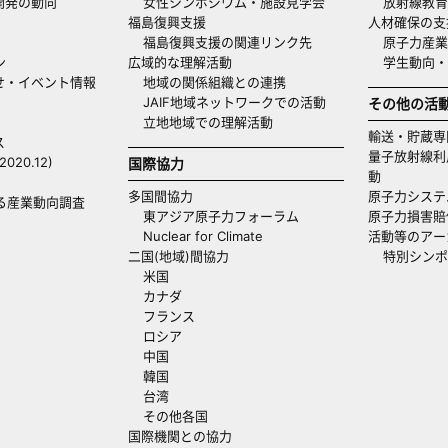
開発の動向
女性シンポジウム・施設見学会
放射線教育
福島復興支援
人材確保の支
福島復興支援の関連リンク先
原子力産業
ン
広域的な理解活動
学生動向
せ・イベント情報
地域の関係組織との連携
JAIF地域ネットワークでの活動
その他の活
立地地域での理解活動
輸送・貯蔵専
ス
量子放射線利
20.12)
国際協力
動
多国間協力
原子力システ
る産業動向調査
東アジア原子力フォーラム
原子力損害賠
Nuclear for Climate
活動等のアー
二国(地域)間協力
特別シンポ
米国
カナダ
フランス
ロシア
中国
韓国
台湾
その他各国
国際機関との協力