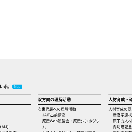
ル5階
双方向の理解活動
人材育成・
次世代層への理解活動
人材育成の促
JAIF出前講座
産官学連携
原産Web勉強会・原産シンポジウ
原子力人材
AIJ）
ム
向坊隆記念