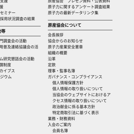
支援
原産協会 プレゼン資料・公表資料
援
原子力に関するアンケート調査結果
セミナー
原子力の最新データリンク集
・採用状況調査の結果
原産協会について
動等
会長挨拶
門調査会の活動
協会からのお知らせ
用普及連絡協議会の活
原子力産業安全憲章
組織の概要
ム研究懇話会の活動
沿革
償制度
定款
カイブス
理事・監事名簿
ジウム
ガバナンス・コンプライアンス
個人情報保護方針
個人情報の取り扱いについて
当協会のウェブサイトにおけるア
クセス情報の取り扱いについて
政治献金に係る基本方針
特定商取引法に基づく表示
業務・財務資料
入会のご案内
会員名簿