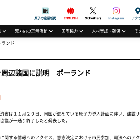
般社団法人
AN ATOMIC INDUSTRIAL FORUM, INC.
原子力産業新聞
ENGLISH
X(Twitter)
Instagram
アク
信
双方向の理解活動
国際協力
人材育成・確保
そ
ーランド
を周辺諸国に説明 ポーランド
済省は１１月２９日、同国が進めている原子力導入計画に伴い、建設サ
協議が一通り終了したと発表した。
に関する情報へのアクセス、意志決定における市民参加、司法へのアク