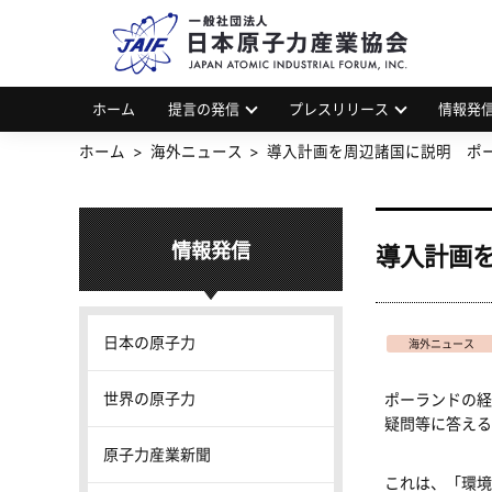
一
JAP
ホーム
提言の発信
プレスリリース
情報発
ホーム
海外ニュース
導入計画を周辺諸国に説明 ポ
情報発信
導入計画
日本の原子力
海外ニュース
世界の原子力
ポーランドの経
疑問等に答える
原子力産業新聞
これは、「環境