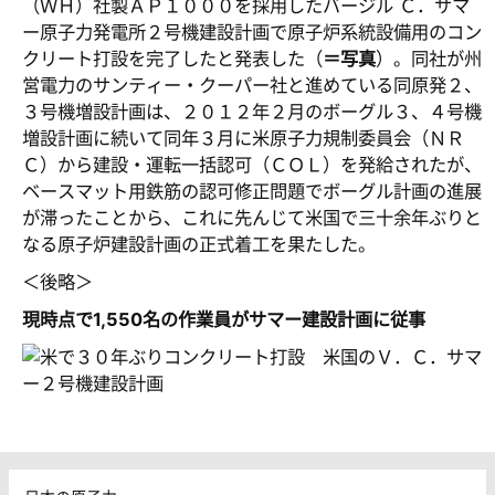
（ＷＨ）社製ＡＰ１０００を採用したバージル Ｃ．サマ
ー原子力発電所２号機建設計画で原子炉系統設備用のコン
クリート打設を完了したと発表した（
＝写真
）。同社が州
営電力のサンティー・クーパー社と進めている同原発２、
３号機増設計画は、２０１２年２月のボーグル３、４号機
増設計画に続いて同年３月に米原子力規制委員会（ＮＲ
Ｃ）から建設・運転一括認可（ＣＯＬ）を発給されたが、
ベースマット用鉄筋の認可修正問題でボーグル計画の進展
が滞ったことから、これに先んじて米国で三十余年ぶりと
なる原子炉建設計画の正式着工を果たした。
＜後略＞
現時点で1,550名の作業員がサマー建設計画に従事