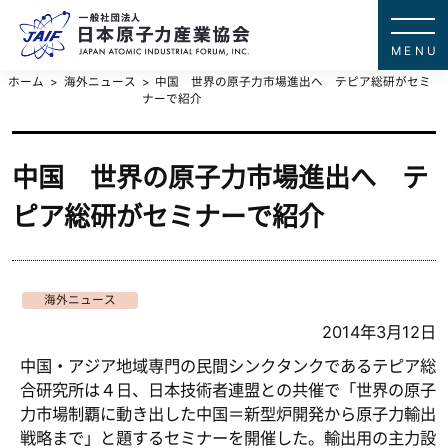
一般社団法
JAPAN ATOMIC IN
ホーム
海外ニュース
中国 世界の原子力市場進出へ テピア総研がセミ
ナーで紹介
中国 世界の原子力市場進出へ テ
ピア総研がセミナーで紹介
海外ニュース
2014年3月12日
中国・アジア地域専門の民間シンクタンクであるテピア総
合研究所は４日、日本技術者連盟との共催で「世界の原子
力市場制覇に動き出した中国＝新型炉開発から原子力輸出
戦略まで」と題するセミナーを開催した。輸出用の主力設