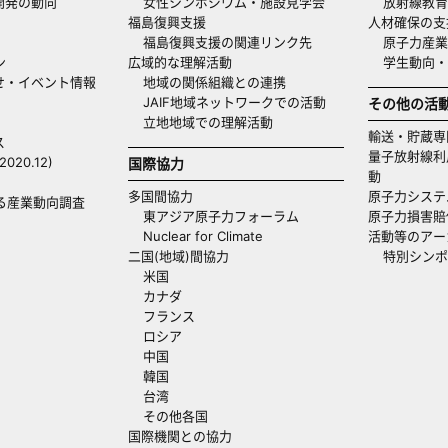
開発の動向
女性シンポジウム・施設見学会
放射線教育
福島復興支援
人材確保の支
福島復興支援の関連リンク先
原子力産業
ン
広域的な理解活動
学生動向
せ・イベント情報
地域の関係組織との連携
JAIF地域ネットワークでの活動
その他の活
立地地域での理解活動
輸送・貯蔵専
ス
量子放射線利
20.12)
国際協力
動
多国間協力
原子力システ
る産業動向調査
東アジア原子力フォーラム
原子力損害賠
Nuclear for Climate
活動等のアー
二国(地域)間協力
特別シンポ
米国
カナダ
フランス
ロシア
中国
韓国
台湾
その他各国
国際機関との協力