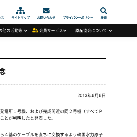
セス
サイトマップ
お問い合わせ
プライバシーポリシー
検索
の他の活動等
会員サービス
原産協会について
念
2013年6月6日
発電所１号機、および完成間近の同２号機（すべてＰ
ことが判明したと発表した。
ら４基のケーブルを直ちに交換するよう韓国水力原子