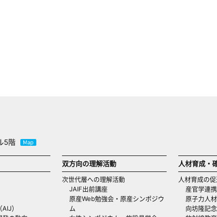
ル5階
双方向の理解活動
人材育成・
次世代層への理解活動
人材育成の促
JAIF出前講座
産官学連携
原産Web勉強会・原産シンポジウ
原子力人材
AIJ）
ム
向坊隆記念