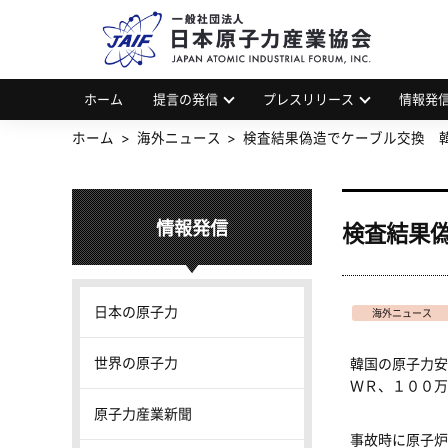
一
JAP
ホーム
提言の発信
プレスリリース
情報発
ホーム
海外ニュース
検査結果偽造でケーブル交換 
情報発信
検査結果
日本の原子力
海外ニュース
世界の原子力
韓国の原子力安
ＷＲ、１００万
原子力産業新聞
事故時に原子炉