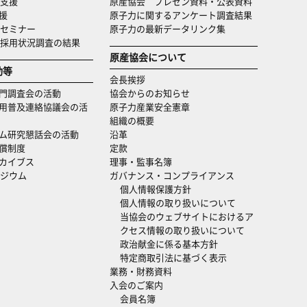
支援
原産協会 プレゼン資料・公表資料
援
原子力に関するアンケート調査結果
セミナー
原子力の最新データリンク集
・採用状況調査の結果
原産協会について
動等
会長挨拶
門調査会の活動
協会からのお知らせ
用普及連絡協議会の活
原子力産業安全憲章
組織の概要
ム研究懇話会の活動
沿革
償制度
定款
カイブス
理事・監事名簿
ジウム
ガバナンス・コンプライアンス
個人情報保護方針
個人情報の取り扱いについて
当協会のウェブサイトにおけるア
クセス情報の取り扱いについて
政治献金に係る基本方針
特定商取引法に基づく表示
業務・財務資料
入会のご案内
会員名簿