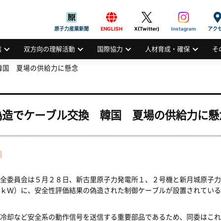
般社団法人
AN ATOMIC INDUSTRIAL FORUM, INC.
原子力産業新聞
ENGLISH
X(Twitter)
Instagram
アク
信
双方向の理解活動
国際協力
人材育成・確保
そ
韓国 夏場の供給力に懸念
偽造でケーブル交換 韓国 夏場の供給力に懸
全委員会は５月２８日、新古里原子力発電所１、２号機と新月城原子力
ｋＷ）に、安全性評価結果の偽造された制御ケーブルが設置されている
冷却など安全系の動作信号を送信する重要部品であるため、同委はこれ