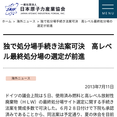
一般社団法
JAPAN ATOMIC IN
ホーム
海外ニュース
独で処分場手続き法案可決 高レベル最終処分場の
選定が前進
独で処分場手続き法案可決 高レベ
ル最終処分場の選定が前進
海外ニュース
2013年7月11日
ドイツの議会上院は５日、使用済み燃料と高レベル放射性
廃棄物（ＨＬＷ）の最終処分場サイト選定に関する手続き
法案を賛成多数で可決した。６月２８日付けで下院も承認
済みであることから、同法案は予定通り、夏の休会を目前