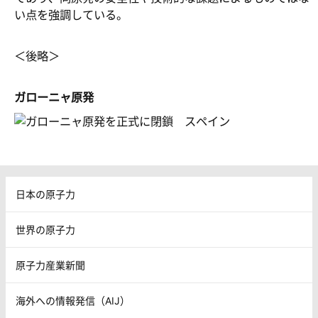
い点を強調している。
＜後略＞
ガローニャ原発
日本の原子力
世界の原子力
原子力産業新聞
海外への情報発信（AIJ）