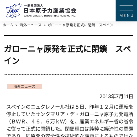
一般社団法
JAPAN ATOMIC IN
ホーム
海外ニュース
ガローニャ原発を正式に閉鎖 スペイン
ガローニャ原発を正式に閉鎖 スペ
イン
海外ニュース
2013年7月11日
スペインのニュクレノール社は５日、昨年１２月に運転を
停止していたサンタマリア・デ・ガローニャ原子力発電所
（ＢＷＲ、４６．６万ｋＷ）を、産業エネルギー省の省令
に従って正式に閉鎖した。閉鎖理由は純粋に経済性の問題
であり、同原発の安全性や技術的な課題によるものではな