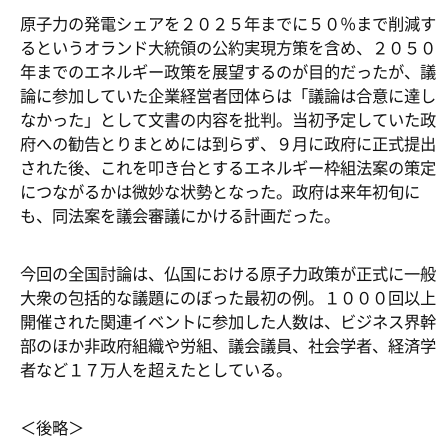
原子力の発電シェアを２０２５年までに５０％まで削減す
るというオランド大統領の公約実現方策を含め、２０５０
年までのエネルギー政策を展望するのが目的だったが、議
論に参加していた企業経営者団体らは「議論は合意に達し
なかった」として文書の内容を批判。当初予定していた政
府への勧告とりまとめには到らず、９月に政府に正式提出
された後、これを叩き台とするエネルギー枠組法案の策定
につながるかは微妙な状勢となった。政府は来年初旬に
も、同法案を議会審議にかける計画だった。
今回の全国討論は、仏国における原子力政策が正式に一般
大衆の包括的な議題にのぼった最初の例。１０００回以上
開催された関連イベントに参加した人数は、ビジネス界幹
部のほか非政府組織や労組、議会議員、社会学者、経済学
者など１７万人を超えたとしている。
＜後略＞