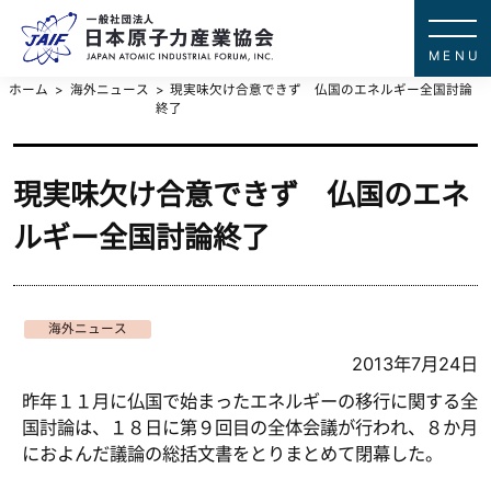
一般社団法
JAPAN ATOMIC IN
ホーム
海外ニュース
現実味欠け合意できず 仏国のエネルギー全国討論
終了
現実味欠け合意できず 仏国のエネ
ルギー全国討論終了
海外ニュース
2013年7月24日
昨年１１月に仏国で始まったエネルギーの移行に関する全
国討論は、１８日に第９回目の全体会議が行われ、８か月
におよんだ議論の総括文書をとりまとめて閉幕した。