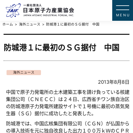
一般社団法
JAPAN ATOMIC IN
ホーム
海外ニュース
防城港１に最初のＳＧ据付 中国
防城港１に最初のＳＧ据付 中国
海外ニュース
2013年8月8日
中国で原子力発電所の土木建築工事を請け負っている核建
集団公司（ＣＮＥＣＣ）は２４日、広西省チワン族自治区
の防城港原子力発電所建設サイトで１号機に最初の蒸気発
生器（ＳＧ）据付に成功したと発表した。
防城港では、中国広核集団有限公司（ＣＧＮ）が仏国から
の導入技術を元に独自改良した出力１００万ｋＷのＣＰＲ