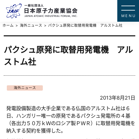
一般社団法
JAPAN ATOMIC IN
ホーム
海外ニュース
パクシュ原発に取替用発電機 アルストム社
パクシュ原発に取替用発電機 アル
ストム社
海外ニュース
2013年8月21日
発電設備製造の大手企業である仏国のアルストム社は６
日、ハンガリー唯一の原発であるパクシュ発電所の４基
（各出力５０万ｋＷのロシア製ＰＷＲ）に取替用発電機を
納入する契約を獲得した。