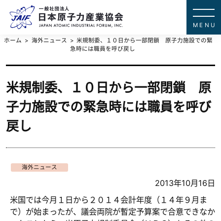
一般社団法
JAPAN ATOMIC IN
ホーム
海外ニュース
米規制委、１０日から一部閉鎖 原子力施設での緊
急時には職員を呼び戻し
米規制委、１０日から一部閉鎖 原
子力施設での緊急時には職員を呼び
戻し
海外ニュース
2013年10月16日
米国では今月１日から２０１４会計年度（１４年９月ま
で）が始まったが、議会両院が暫定予算案で合意できなか