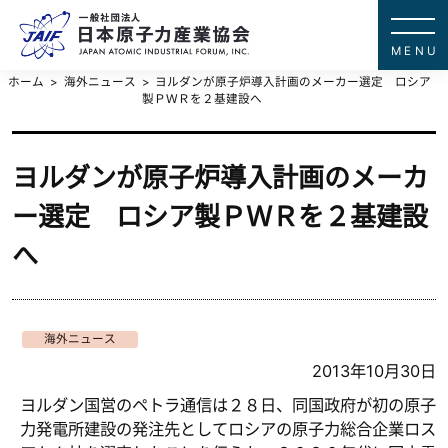
一般社団法
JAPAN ATOMIC IN
ホーム
海外ニュース
ヨルダンが原子炉導入計画のメーカー選定 ロシア
製ＰＷＲを２基建設へ
ヨルダンが原子炉導入計画のメーカ
ー選定 ロシア製ＰＷＲを２基建設
へ
海外ニュース
2013年10月30日
ヨルダン国営のペトラ通信は２８日、同国政府が初の原子
力発電所建設の発注先としてロシアの原子力総合企業ロス