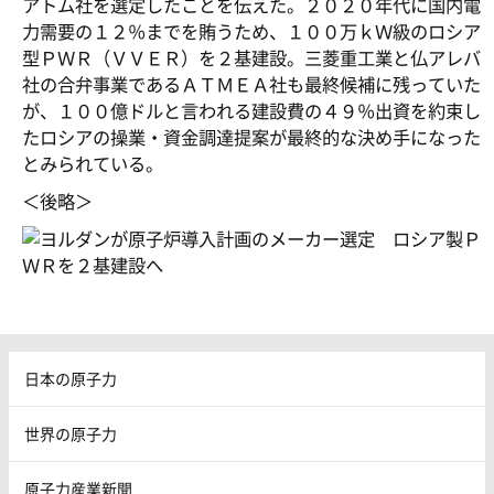
アトム社を選定したことを伝えた。２０２０年代に国内電
力需要の１２％までを賄うため、１００万ｋＷ級のロシア
型ＰＷＲ（ＶＶＥＲ）を２基建設。三菱重工業と仏アレバ
社の合弁事業であるＡＴＭＥＡ社も最終候補に残っていた
が、１００億ドルと言われる建設費の４９％出資を約束し
たロシアの操業・資金調達提案が最終的な決め手になった
とみられている。
＜後略＞
日本の原子力
世界の原子力
原子力産業新聞