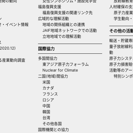
開発の動向
女性シンポジウム・施設見学会
放射線教育
福島復興支援
人材確保の支
福島復興支援の関連リンク先
原子力産業
ン
広域的な理解活動
学生動向
せ・イベント情報
地域の関係組織との連携
JAIF地域ネットワークでの活動
その他の活
立地地域での理解活動
輸送・貯蔵専
ス
量子放射線利
20.12)
国際協力
動
多国間協力
原子力システ
る産業動向調査
東アジア原子力フォーラム
原子力損害賠
Nuclear for Climate
活動等のアー
二国(地域)間協力
特別シンポ
米国
カナダ
フランス
ロシア
中国
韓国
台湾
その他各国
国際機関との協力