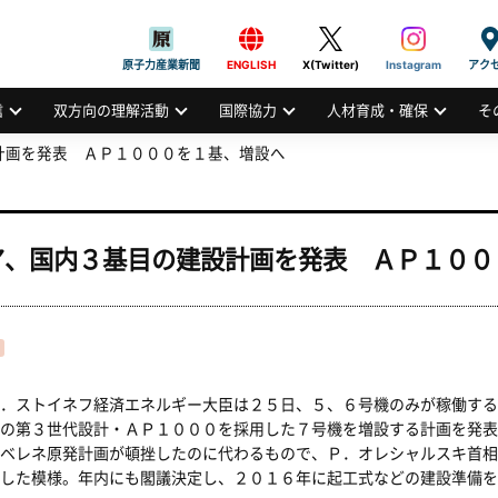
般社団法人
AN ATOMIC INDUSTRIAL FORUM, INC.
原子力産業新聞
ENGLISH
X(Twitter)
Instagram
アク
信
双方向の理解活動
国際協力
人材育成・確保
そ
計画を発表 ＡＰ１０００を１基、増設へ
ア、国内３基目の建設計画を発表 ＡＰ１００
．ストイネフ経済エネルギー大臣は２５日、５、６号機のみが稼働する
の第３世代設計・ＡＰ１０００を採用した７号機を増設する計画を発表
ベレネ原発計画が頓挫したのに代わるもので、Ｐ．オレシャルスキ首相
した模様。年内にも閣議決定し、２０１６年に起工式などの建設準備を