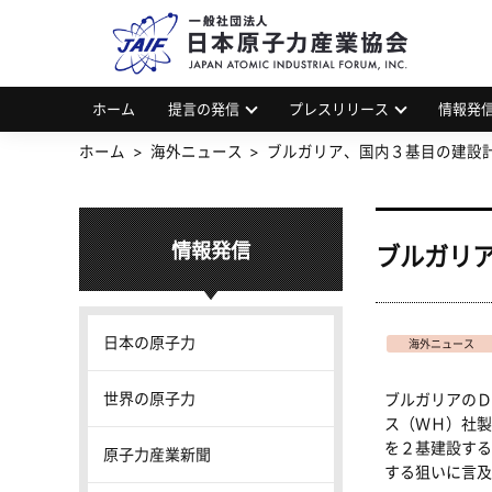
一
JAP
ホーム
提言の発信
プレスリリース
情報発
ホーム
海外ニュース
ブルガリア、国内３基目の建設
情報発信
ブルガリ
日本の原子力
海外ニュース
世界の原子力
ブルガリアのＤ
ス（ＷＨ）社製
を２基建設する
原子力産業新聞
する狙いに言及