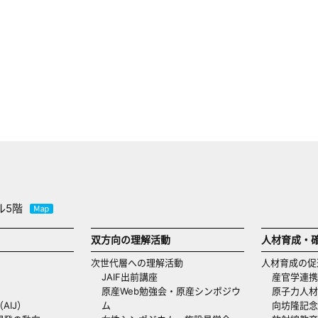
ル5階
双方向の理解活動
人材育成・
次世代層への理解活動
人材育成の促
JAIF出前講座
産官学連携
原産Web勉強会・原産シンポジウ
原子力人材
AIJ）
ム
向坊隆記念