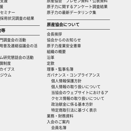
支援
原産協会 プレゼン資料・公表資料
援
原子力に関するアンケート調査結果
セミナー
原子力の最新データリンク集
・採用状況調査の結果
原産協会について
動等
会長挨拶
門調査会の活動
協会からのお知らせ
用普及連絡協議会の活
原子力産業安全憲章
組織の概要
ム研究懇話会の活動
沿革
償制度
定款
カイブス
理事・監事名簿
ジウム
ガバナンス・コンプライアンス
個人情報保護方針
個人情報の取り扱いについて
当協会のウェブサイトにおけるア
クセス情報の取り扱いについて
政治献金に係る基本方針
特定商取引法に基づく表示
業務・財務資料
入会のご案内
会員名簿