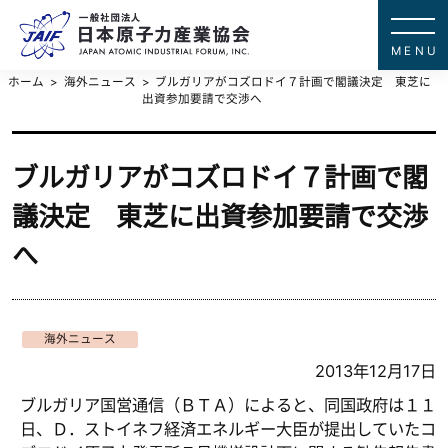
一般社団法
JAPAN ATOMIC IN
ホーム
海外ニュース
ブルガリアがコズロドイ７計画で閣議決定 東芝に
出資参加要請で交渉へ
ブルガリアがコズロドイ７計画で閣
議決定 東芝に出資参加要請で交渉
へ
海外ニュース
2013年12月17日
ブルガリア国営通信（ＢＴＡ）によると、同国政府は１１
日、Ｄ．ストイネフ経済エネルギー大臣が提出していたコ