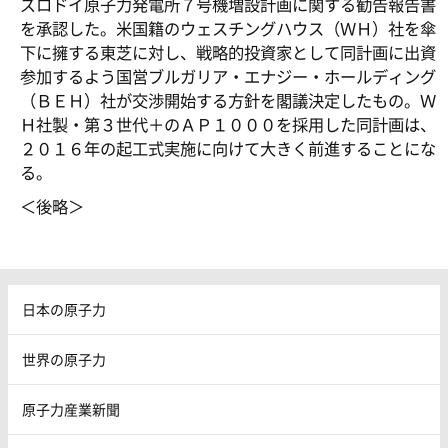
ズロドイ原子力発電所７号機増設計画に関する勧告報告書
を承認した。米国籍のウェスチングハウス（ＷＨ）社を傘
下に擁する東芝に対し、戦略的投資家として同計画に出資
参加するよう国営ブルガリア・エナジー・ホールディング
（ＢＥＨ）社が交渉開始する方針を閣議決定したもの。Ｗ
Ｈ社製・第３世代＋のＡＰ１０００を採用した同計画は、
２０１６年の起工式実施に向けて大きく前進することにな
る。
＜後略＞
日本の原子力
世界の原子力
原子力産業新聞