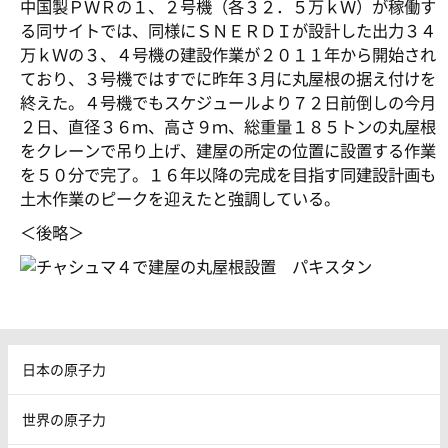
中国製ＰＷＲの１、２号機（各３２．５万ｋＷ）が稼働す
る同サイトでは、同様にＳＮＥＲＤＩが設計した出力３４
万ｋＷの３、４号機の建設作業が２０１１年から開始され
ており、３号機ではすでに昨年３月に丸屋根の据え付けを
終えた。４号機でもスケジュールより７２日前倒しの今月
２日、直径３６ｍ、高さ９ｍ、総重量１８５トンの丸屋根
をクレーンで吊り上げ、建屋の所定の位置に設置する作業
を５０分で完了。１６年以降の完成を目指す同建設計画も
土木作業のピークを迎えたと強調している。
＜後略＞
日本の原子力
世界の原子力