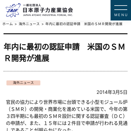
一般社団法
JAPAN ATOMIC IN
ホーム
海外ニュース
年内に最初の認証申請 米国のＳＭＲ開発が進展
年内に最初の認証申請 米国のＳＭ
Ｒ開発が進展
海外ニュース
2014年3月5日
官民の協力により世界市場に台頭できる小型モジュール炉
（ＳＭＲ）の開発・商業化を進めている米国で、今年の第
３四半期にも最初のＳＭＲ設計に関する認証審査（ＤＣ）
の申請が、また、１５年には２件目で申請が行われる見通
しであることが明らかになった。