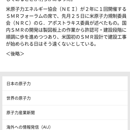
米原子力エネルギー協会（ＮＥＩ）が２年に１回開催する
ＳＭＲフォーラムの席で、先月２５日に米原子力規制委員
会（ＮＲＣ）のＧ．アポストラキス委員が述べたもの。国
内ＳＭＲの開発は製図板上の作業から許認可・建設段階に
順調に歩を進めつつあり、米国初のＳＭＲ設計で建設工事
が始められる日はそう遠くないとしている。
＜後略＞
日本の原子力
世界の原子力
原子力産業新聞
海外への情報発信（AIJ）