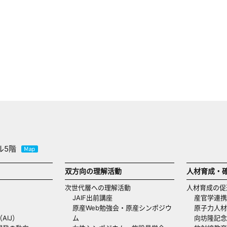
ル5階
双方向の理解活動
人材育成・
次世代層への理解活動
人材育成の促
JAIF出前講座
産官学連携
原産Web勉強会・原産シンポジウ
原子力人材
AIJ）
ム
向坊隆記念