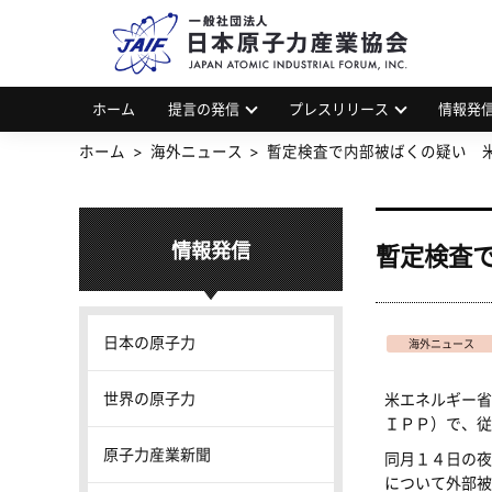
一
JAP
ホーム
提言の発信
プレスリリース
情報発
ホーム
海外ニュース
暫定検査で内部被ばくの疑い 
情報発信
暫定検査
日本の原子力
海外ニュース
世界の原子力
米エネルギー省
ＩＰＰ）で、従
原子力産業新聞
同月１４日の夜
について外部被