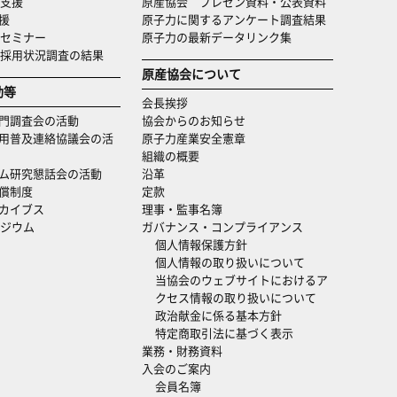
支援
原産協会 プレゼン資料・公表資料
援
原子力に関するアンケート調査結果
セミナー
原子力の最新データリンク集
・採用状況調査の結果
原産協会について
動等
会長挨拶
門調査会の活動
協会からのお知らせ
用普及連絡協議会の活
原子力産業安全憲章
組織の概要
ム研究懇話会の活動
沿革
償制度
定款
カイブス
理事・監事名簿
ジウム
ガバナンス・コンプライアンス
個人情報保護方針
個人情報の取り扱いについて
当協会のウェブサイトにおけるア
クセス情報の取り扱いについて
政治献金に係る基本方針
特定商取引法に基づく表示
業務・財務資料
入会のご案内
会員名簿