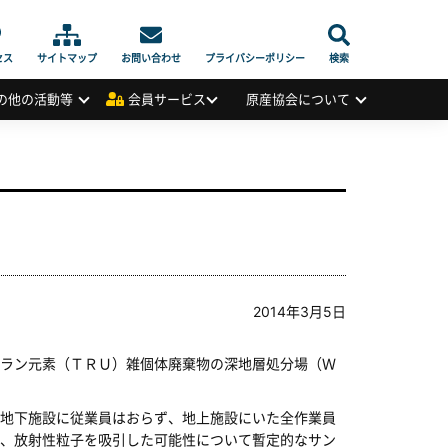
セス
サイトマップ
お問い合わせ
プライバシーポリシー
検索
の他の活動等
会員サービス
原産協会について
2014年3月5日
ラン元素（ＴＲＵ）雑個体廃棄物の深地層処分場（Ｗ
地下施設に従業員はおらず、地上施設にいた全作業員
、放射性粒子を吸引した可能性について暫定的なサン