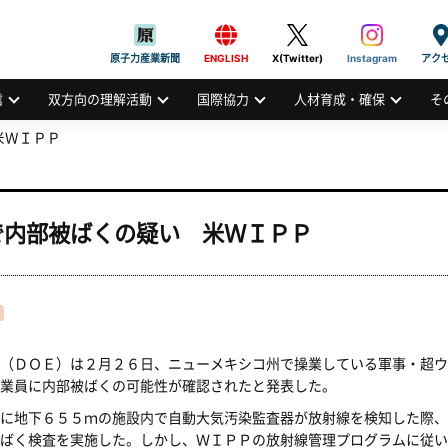
般社団法人
AN ATOMIC INDUSTRIAL FORUM, INC.
原子力産業新聞
ENGLISH
X(Twitter)
Instagram
アク
信
双方向の理解活動
国際協力
人材育成・確保
そ
米ＷＩＰＰ
で内部被ばくの疑い 米ＷＩＰＰ
（ＤＯＥ）は２月２６日、ニューメキシコ州で操業している軍事・超ウ
業員に内部被ばくの可能性が確認されたと発表した。
に地下６５５ｍの施設内で自動大気汚染監査器が放射線を検知した際、
ばく検査を実施した。しかし、ＷＩＰＰの放射線管理プログラムに従い