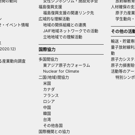
開発の動向
女性シンポジウム・施設見学会
放射線教育
福島復興支援
人材確保の支
福島復興支援の関連リンク先
原子力産業
ン
広域的な理解活動
学生動向
せ・イベント情報
地域の関係組織との連携
JAIF地域ネットワークでの活動
その他の活
立地地域での理解活動
輸送・貯蔵専
ス
量子放射線利
20.12)
国際協力
動
多国間協力
原子力システ
る産業動向調査
東アジア原子力フォーラム
原子力損害賠
Nuclear for Climate
活動等のアー
二国(地域)間協力
特別シンポ
米国
カナダ
フランス
ロシア
中国
韓国
台湾
その他各国
国際機関との協力