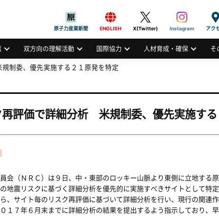
般社団法人
AN ATOMIC INDUSTRIAL FORUM, INC.
原子力産業新聞
ENGLISH
X(Twitter)
Instagram
アク
信
双方向の理解活動
国際協力
人材育成・確保
そ
米規制委、優先実施する２１原発を特定
ク再評価で詳細分析 米規制委、優先実施する
員会（ＮＲＣ）は９日、中・東部のロッキー山脈より東側に立地する原
の地震リスクに基づく詳細分析を優先的に実施すべきサイトとして特定
ら、サイト毎のリスク再評価に基づいて詳細分析を行い、現行の関連作
０１７年６月末までに詳細分析の結果を提出するよう指示しており、早