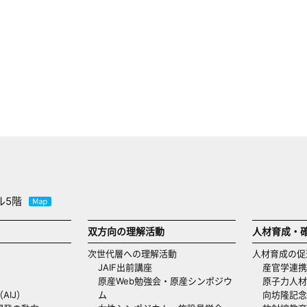
ル5階
双方向の理解活動
人材育成・
次世代層への理解活動
人材育成の促
JAIF出前講座
産官学連携
原産Web勉強会・原産シンポジウ
原子力人材
AIJ）
ム
向坊隆記念