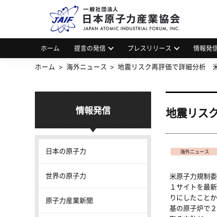
一
JAP
ホーム
提言の発信
プレスリリース
情報発
ホーム
海外ニュース
地震リスク再評価で詳細分析 
情報発信
地震リス
日本の原子力
海外ニュース
世界の原子力
米原子力規制委
１サイトを最新
りにしたことか
原子力産業新聞
基の原子炉で２