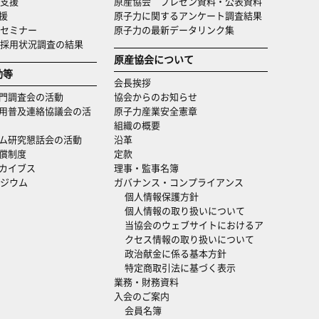
支援
原産協会 プレゼン資料・公表資料
援
原子力に関するアンケート調査結果
セミナー
原子力の最新データリンク集
・採用状況調査の結果
原産協会について
動等
会長挨拶
門調査会の活動
協会からのお知らせ
用普及連絡協議会の活
原子力産業安全憲章
組織の概要
ム研究懇話会の活動
沿革
償制度
定款
カイブス
理事・監事名簿
ジウム
ガバナンス・コンプライアンス
個人情報保護方針
個人情報の取り扱いについて
当協会のウェブサイトにおけるア
クセス情報の取り扱いについて
政治献金に係る基本方針
特定商取引法に基づく表示
業務・財務資料
入会のご案内
会員名簿