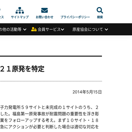
セス
サイトマップ
お問い合わせ
プライバシーポリシー
検索
の他の活動等
会員サービス
原産協会について
２１原発を特定
2014年5月15日
子力発電所５９サイトと未完成の１サイトのうち、２
した。福島第一原発事故が耐震問題の重要性を浮き彫
業をフォローアップする考え。まず１０サイト・１８
急にアクションが必要と判断した場合は適切な対応を