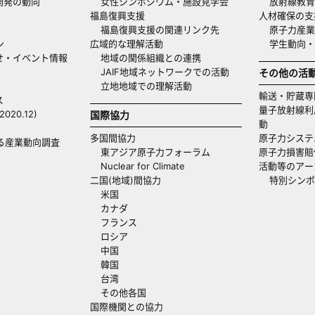
開発の動向
女性シンポジウム・施設見学会
放射線教育
福島復興支援
人材確保の支
福島復興支援の関連リンク先
原子力産業
ン
広域的な理解活動
学生動向
せ・イベント情報
地域の関係組織との連携
JAIF地域ネットワークでの活動
その他の活
立地地域での理解活動
輸送・貯蔵専
ス
量子放射線利
20.12)
国際協力
動
多国間協力
原子力システ
る産業動向調査
東アジア原子力フォーラム
原子力損害賠
Nuclear for Climate
活動等のアー
二国(地域)間協力
特別シンポ
米国
カナダ
フランス
ロシア
中国
韓国
台湾
その他各国
国際機関との協力