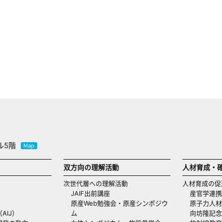
ル5階
双方向の理解活動
人材育成・
次世代層への理解活動
人材育成の促
JAIF出前講座
産官学連携
原産Web勉強会・原産シンポジウ
原子力人材
AIJ）
ム
向坊隆記念