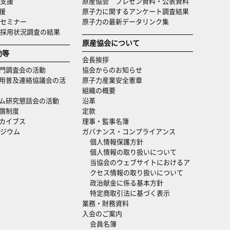
支援
原産協会 プレゼン資料・公表資料
援
原子力に関するアンケート調査結果
セミナー
原子力の最新データリンク集
・採用状況調査の結果
原産協会について
動等
会長挨拶
門調査会の活動
協会からのお知らせ
用普及連絡協議会の活
原子力産業安全憲章
組織の概要
ム研究懇話会の活動
沿革
償制度
定款
カイブス
理事・監事名簿
ジウム
ガバナンス・コンプライアンス
個人情報保護方針
個人情報の取り扱いについて
当協会のウェブサイトにおけるア
クセス情報の取り扱いについて
政治献金に係る基本方針
特定商取引法に基づく表示
業務・財務資料
入会のご案内
会員名簿