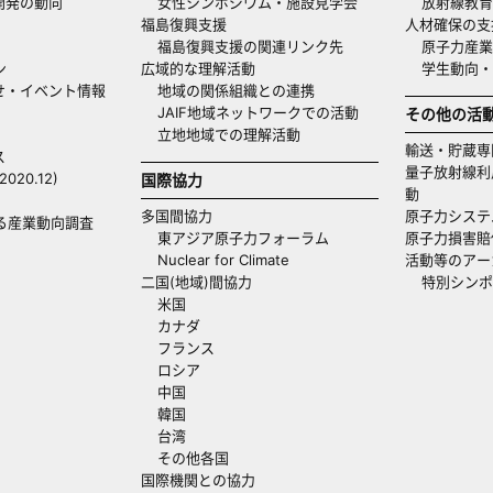
開発の動向
女性シンポジウム・施設見学会
放射線教育
福島復興支援
人材確保の支
福島復興支援の関連リンク先
原子力産業
ン
広域的な理解活動
学生動向
せ・イベント情報
地域の関係組織との連携
JAIF地域ネットワークでの活動
その他の活
立地地域での理解活動
輸送・貯蔵専
ス
量子放射線利
20.12)
国際協力
動
多国間協力
原子力システ
る産業動向調査
東アジア原子力フォーラム
原子力損害賠
Nuclear for Climate
活動等のアー
二国(地域)間協力
特別シンポ
米国
カナダ
フランス
ロシア
中国
韓国
台湾
その他各国
国際機関との協力