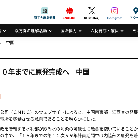
般社団法人
AN ATOMIC INDUSTRIAL FORUM, INC.
原子力産業新聞
ENGLISH
X(Twitter)
Instagram
アク
信
双方向の理解活動
国際協力
人材育成・確保
そ
へ 中国
２０年までに原発完成へ 中国
公司（ＣＮＮＣ）のウェブサイトによると、中国南東部・江西省の発展
電所を稼働させる意向であることを明らかにした。
政を管轄する水利部が飲み水の汚染の可能性に懸念を抱いていることか
の中で、「１５年までの第１２次５か年計画期間中は内陸部の原発を着