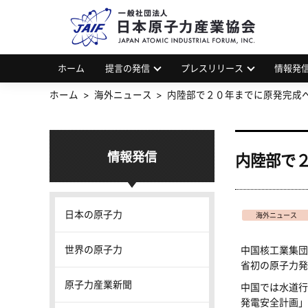
一
JAP
ホーム
提言の発信
プレスリリース
情報発
ホーム
海外ニュース
内陸部で２０年までに原発完成
情報発信
内陸部で
日本の原子力
海外ニュース
世界の原子力
中国核工業集団
省初の原子力発
原子力産業新聞
中国では水道行
発電安全計画」