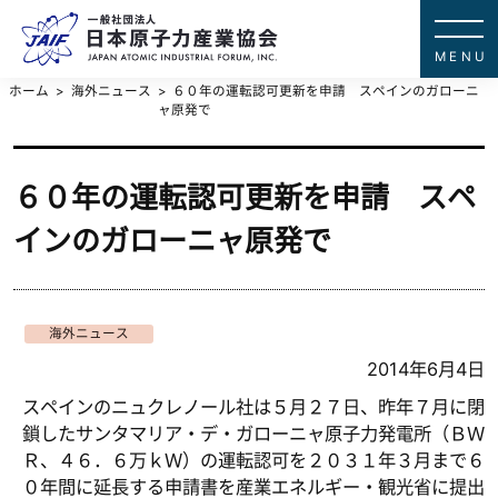
一般社団法
JAPAN ATOMIC IN
ホーム
海外ニュース
６０年の運転認可更新を申請 スペインのガローニ
ャ原発で
６０年の運転認可更新を申請 スペ
インのガローニャ原発で
海外ニュース
2014年6月4日
スペインのニュクレノール社は５月２７日、昨年７月に閉
鎖したサンタマリア・デ・ガローニャ原子力発電所（ＢＷ
Ｒ、４６．６万ｋＷ）の運転認可を２０３１年３月まで６
０年間に延長する申請書を産業エネルギー・観光省に提出