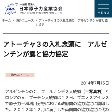
一般社団法
JAPAN ATOMIC IN
ホーム
海外ニュース
アトーチャ３の入札念頭に アルゼンチンが露と協
力協定
アトーチャ３の入札念頭に アルゼ
ンチンが露と協力協定
海外ニュース
2014年7月15日
アルゼンチンのＣ．フェルナンデス大統領（
＝写真右
）と
ロシアのＶ．プーチン大統領は１２日、ブエノスアイレス
で原子力平和利用分野における政府間の協力協定に調印し
た。２０１２年１２月に満了した両国間の協力協定に代わ