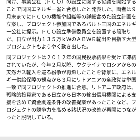
向け、事業会社（ＰＣＯ）の設立に関する協議を開始する
ことで同国エネルギー省と合意したと発表した。両者は９
月末までにＰＣＯの機能や組織等の詳細含めた設立計画を
立案し、プロジェクト参加国であるバルト三国のエネルギ
ー公社に提示。ＰＣＯ設立準備委員会を設置する段取り
だ。日立が出力１３５万ｋＷのＡＢＷＲ輸出を目指す大型
プロジェクトもようやく動き出した。
同プロジェクトは２０１２年の国民投票結果を受けて凍結
されていたが、今年２月以降、ウクライナでロシアからの
天然ガス輸入を巡る紛争が再燃したことを背景に、エネル
ギー供給保障の観点から３月にリトアニアの全政党は挙国
一致で同プロジェクトの推進に合意。リトアニア政府は、
戦略的投資家である日立から日本の輸出信用機関による支
援を含めて資金調達条件の改善提案があったことなど、プ
ロジェクトの競争力を高める諸状況の改善が再開につなが
ったと説明している。