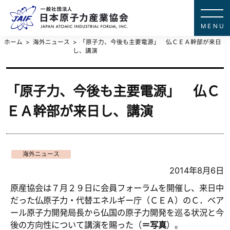
一般社団法
JAPAN ATOMIC IN
ホーム
海外ニュース
「原子力、今後も主要電源」 仏ＣＥＡ幹部が来日
し、講演
「原子力、今後も主要電源」 仏Ｃ
ＥＡ幹部が来日し、講演
海外ニュース
2014年8月6日
原産協会は７月２９日に会員フォーラムを開催し、来日中
だった仏原子力・代替エネルギー庁（ＣＥＡ）のＣ．ベア
ール原子力開発局長から仏国の原子力開発を巡る状況と今
後の方向性について講演を賜った（
＝写真
）。