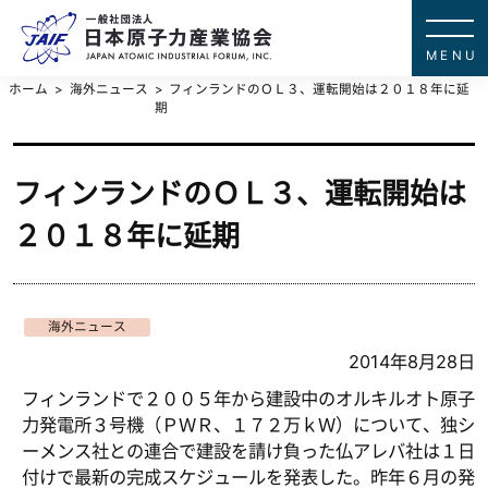
一般社団法
JAPAN ATOMIC IN
ホーム
海外ニュース
フィンランドのＯＬ３、運転開始は２０１８年に延
期
フィンランドのＯＬ３、運転開始は
２０１８年に延期
海外ニュース
2014年8月28日
フィンランドで２００５年から建設中のオルキルオト原子
力発電所３号機（ＰＷＲ、１７２万ｋＷ）について、独シ
ーメンス社との連合で建設を請け負った仏アレバ社は１日
付けで最新の完成スケジュールを発表した。昨年６月の発