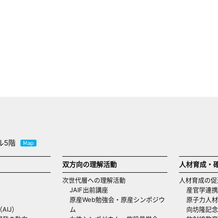
ル5階
双方向の理解活動
人材育成・
次世代層への理解活動
人材育成の促
JAIF出前講座
産官学連携
原産Web勉強会・原産シンポジウ
原子力人材
AIJ）
ム
向坊隆記念