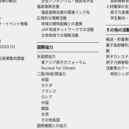
開発の動向
女性シンポジウム・施設見学会
放射線教育
福島復興支援
人材確保の支
福島復興支援の関連リンク先
原子力産業
ン
広域的な理解活動
学生動向
せ・イベント情報
地域の関係組織との連携
JAIF地域ネットワークでの活動
その他の活
立地地域での理解活動
輸送・貯蔵専
ス
量子放射線利
20.12)
国際協力
動
多国間協力
原子力システ
る産業動向調査
東アジア原子力フォーラム
原子力損害賠
Nuclear for Climate
活動等のアー
二国(地域)間協力
特別シンポ
米国
カナダ
フランス
ロシア
中国
韓国
台湾
その他各国
国際機関との協力