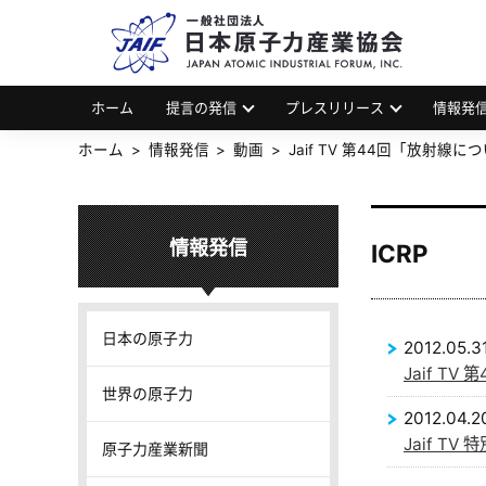
一
JAP
ホーム
提言の発信
プレスリリース
情報発
ホーム
情報発信
動画
Jaif TV 第44回「放射線
情報発信
ICRP
日本の原子力
2012.05.3
Jaif T
世界の原子力
2012.04.2
Jaif T
原子力産業新聞