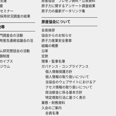
支援
原産協会 プレゼン資料・公表資料
援
原子力に関するアンケート調査結果
セミナー
原子力の最新データリンク集
・採用状況調査の結果
原産協会について
動等
会長挨拶
門調査会の活動
協会からのお知らせ
用普及連絡協議会の活
原子力産業安全憲章
組織の概要
ム研究懇話会の活動
沿革
償制度
定款
カイブス
理事・監事名簿
ジウム
ガバナンス・コンプライアンス
個人情報保護方針
個人情報の取り扱いについて
当協会のウェブサイトにおけるア
クセス情報の取り扱いについて
政治献金に係る基本方針
特定商取引法に基づく表示
業務・財務資料
入会のご案内
会員名簿