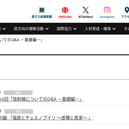
般社団法人
AN ATOMIC INDUSTRIAL FORUM, INC.
原子力産業新聞
ENGLISH
X(Twitter)
Instagram
アク
信
双方向の理解活動
国際協力
人材育成・確保
そ
についてのQ&A －基礎編－」
1
動画
V 第44回「放射線についてのQ&A －基礎編－」
0
動画
V 特別編 「福島とチェルノブイリ ～虚構と真実～ 」