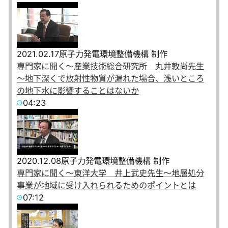
2021.02.17
原子力発電環境整備機構 制作
専門家に聞く～産業技術総合研究所 丸井敦尚先生
～地下深くで放射性物質が漏れた場合、浅いところ
の地下水に影響することはないか
04:23
2020.12.08
原子力発電環境整備機構 制作
専門家に聞く～東洋大学 井上武史先生～地層処分
事業が地域に受け入れられるためのポイントとは
07:12