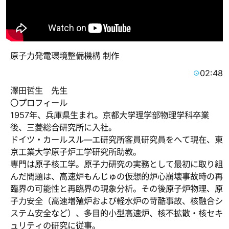
原子力発電環境整備機構 制作
02:48
澤田哲生 先生
〇プロフィール
1957年、兵庫県生まれ。京都大学理学部物理学科卒業
後、三菱総合研究所に入社。
ドイツ・カールスル―エ研究所客員研究員をへて現在、東
京工業大学原子炉工学研究所助教。
専門は原子核工学。原子力研究の実務として最初に取り組
んだ問題は、高速炉もんじゅの仮想的炉心崩壊事故時の再
臨界の可能性と再臨界の現象分析。その後原子炉物理、原
子力安全（高速増殖炉および軽水炉の苛酷事故、核融合シ
ステム安全など）、多目的小型高速炉、核不拡散・核セキ
ュリティの研究に従事。