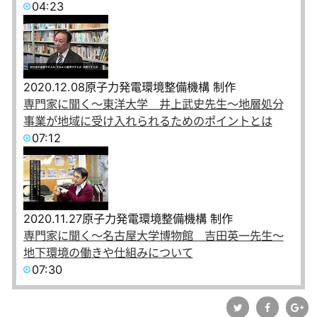
04:23
2020.12.08
原子力発電環境整備機構 制作
専門家に聞く～東洋大学 井上武史先生～地層処分
事業が地域に受け入れられるためのポイントとは
07:12
2020.11.27
原子力発電環境整備機構 制作
専門家に聞く～名古屋大学博物館 吉田英一先生～
地下環境の働きや仕組みについて
07:30