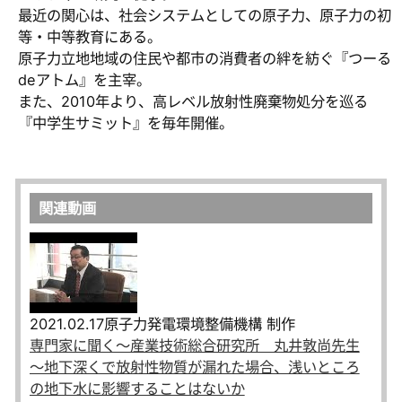
最近の関心は、社会システムとしての原子力、原子力の初
等・中等教育にある。
原子力立地地域の住民や都市の消費者の絆を紡ぐ『つーる
deアトム』を主宰。
また、2010年より、高レベル放射性廃棄物処分を巡る
『中学生サミット』を毎年開催。
関連動画
2021.02.17
原子力発電環境整備機構 制作
専門家に聞く～産業技術総合研究所 丸井敦尚先生
～地下深くで放射性物質が漏れた場合、浅いところ
の地下水に影響することはないか