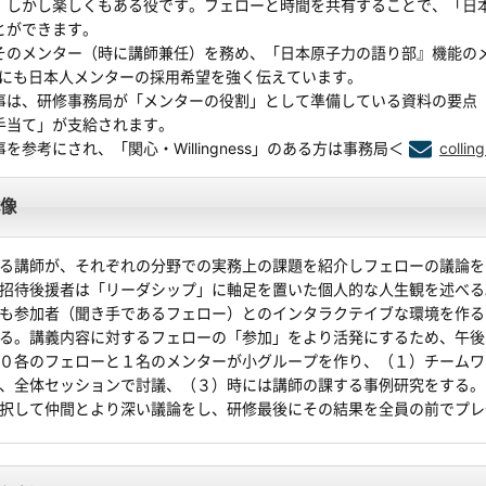
、しかし楽しくもある役です。フェローと時間を共有することで、「日
とができます。
のメンター（時に講師兼任）を務め、「日本原子力の語り部』機能の
局にも日本人メンターの採用希望を強く伝えています。
は、研修事務局が「メンターの役割」として準備している資料の要点
手当て」が支給されます。
参考にされ、「関心・Willingness」のある方は事務局＜
collin
像
る講師が、それぞれの分野での実務上の課題を紹介しフェローの議論を
招待後援者は「リーダシップ」に軸足を置いた個人的な人生観を述べる
も参加者（聞き手であるフェロー）とのインタラクテイブな環境を作るよう
る。講義内容に対するフェローの「参加」をより活発にするため、午後
０各のフェローと１名のメンターが小グループを作り、（１）チームワ
、全体セッションで討議、（３）時には講師の課する事例研究をする。さらに
択して仲間とより深い議論をし、研修最後にその結果を全員の前でプレ