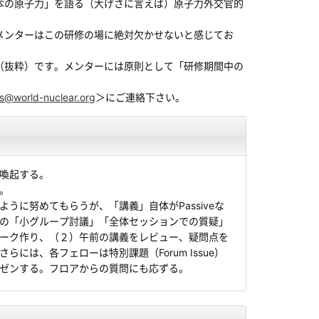
本の原子力」を語る（大げさに言えば）原子力外交官的
メンターはこの研修の場に絶対欠かせないと感じてお
（抜粋）です。メンターには原則として「研修期間中の
gs@world-nuclear.org
＞にご連絡下さい。
喚起する。
。
に努めてもらうが、「講義」自体がPassiveな
の「小グループ討議」「全体セッションでの質疑」
ーク作り、（２）午前の講義をレビュー、疑問点を
は、各フェローは特別課題（Forum Issue）
ゼンする。フロアからの質問にも応ずる。