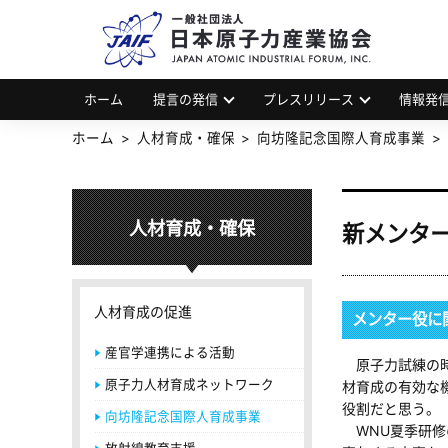
一
JAP
ホーム
提言の発信
プレスリリース
情報発
ホーム
人材育成・確保
向坊隆記念国際人育成事業
人材育成・確保
新メンタ
人材育成の促進
メンター役に関
産官学連携による活動
原子力試練の時
原子力人材育成ネットワーク
材育成の有効な
役割だと思う。
向坊隆記念国際人育成事業
WNU夏季研修