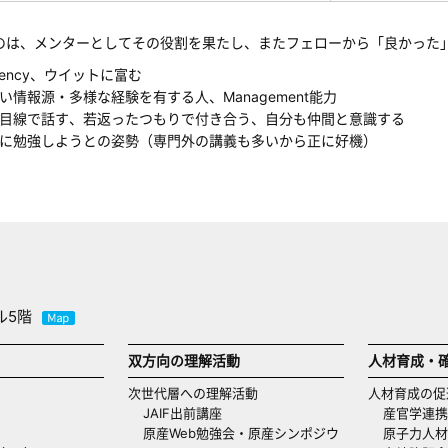
のは、メンターとしてその役割を果たし、またフェローから「良かった
ciency、ウイットに富む
い情報源・多様な経験を有する人、Management能力
目線で話す、若返ったつもりで付き合う、自分も仲間と意識する
に勉強しようとの姿勢（専門外の講義も多いから正に好機）
ル5階
双方向の理解活動
人材育成・
次世代層への理解活動
人材育成の促
JAIF出前講座
産官学連携
原産Web勉強会・原産シンポジウ
原子力人材