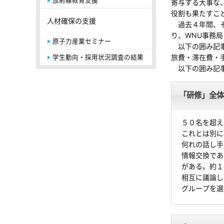
放射線教育支援
寄与する大事な
役割も果たすこ
人材確保の支援
過去４年間、そ
り、WNU事務
原子力産業セミナー
以下の囲み記事
旅費・滞在費・
学生動向・採用状況調査の結果
以下の囲み記事を
「研修」全体
５０名を超え
これとは別に
何れの話し手
情報交換であ
がある。約１
相互に議論し
グループを選