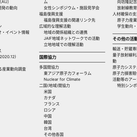
AIJ）
ム
向坊隆記念
開発の動向
女性シンポジウム・施設見学会
放射線教育
福島復興支援
人材確保の支
福島復興支援の関連リンク先
原子力産業
ン
広域的な理解活動
学生動向
せ・イベント情報
地域の関係組織との連携
JAIF地域ネットワークでの活動
その他の活
立地地域での理解活動
輸送・貯蔵専
ス
量子放射線利
20.12)
国際協力
動
多国間協力
原子力システ
る産業動向調査
東アジア原子力フォーラム
原子力損害賠
Nuclear for Climate
活動等のアー
二国(地域)間協力
特別シンポ
米国
カナダ
フランス
ロシア
中国
韓国
台湾
その他各国