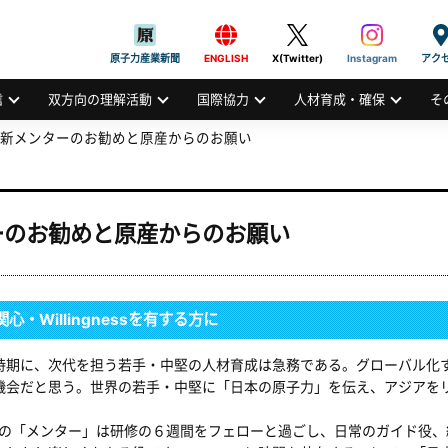
般社団法人
AN ATOMIC INDUSTRIAL FORUM, INC.
原子力産業新聞
ENGLISH
X(Twitter)
Instagram
アク
信
双方向の理解活動
国際協力
人材育成・確保
そ
新メンターのお勧めと原産からのお願い
ーのお勧めと原産からのお願い
心・Willingnessを有する方に
期に、次代を担う若手・中堅の人材育成は急務である。グローバル化
機会だと思う。世界の若手・中堅に「日本の原子力」を伝え、アジアを
の「メンター」は研修の６週間をフェローと過ごし、日常のガイド役、