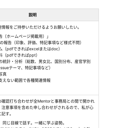
説明
情報をご持参いただけるようお願いしたい。
告（ホームページ掲載用）」
としての報告（印象、評価、特記事項など様式不問）
（pdfできればexcelまたはdoc）
（pdfできればppt）
の統計・分析（総数、男女比、国別分布、産官学別
 Issueテーマ、特記事項など）
写真
支えない範囲で各種関連情報
認打ち合わせが全Mentorと事務局との間で開かれ
、注意事項を含めた申し合わせがされるので、私が心
に記す。
、同じ目線で話す。一緒に学ぶ姿勢。