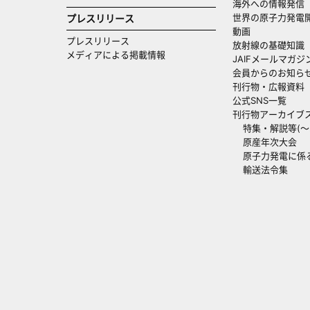
海外への情報発信（
世界の原子力発電
プレスリリース
動画
プレスリリース
放射線の基礎知識
メディアによる掲載情報
JAIFメールマガジ
会員からのお知ら
刊行物・広報資料
公式SNS一覧
刊行物アーカイブ
特集・解説等(～20
原産年次大会
原子力発電に係
輸送法令集