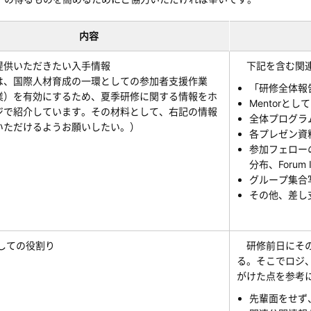
内容
提供いただきたい入手情報
下記を含む関連
は、国際人材育成の一環としての参加者支援作業
「研修全体報
業）を有効にするため、夏季研修に関する情報をホ
Mentor
ジで紹介しています。その材料として、右記の情報
全体プログラム
いただけるようお願いしたい。）
各プレゼン資料
参加フェロー
分布、Forum
グループ集合
その他、差し
rとしての役割り
研修前日にその確
る。そこでロジ
がけた点を参考
先輩面をせず