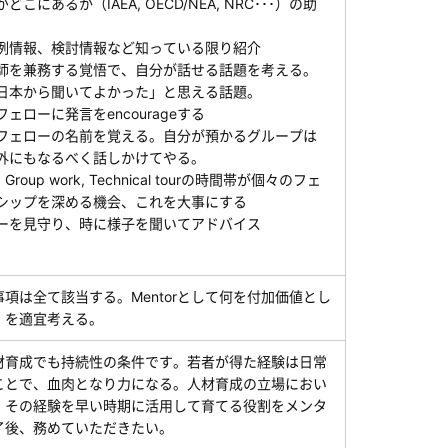
こにあるか（IAEA, OECD/NEA, NRC･･･）の助
。
例情報、検討情報など知っている限り紹介
師を兼務する覚悟で、自分が話せる話題を考える。
日本から聞いてよかった」と思える話題。
ェローに発言をencourageする
フェローの名前を覚える。自分が預かるグループは
外にもなるべく話しかけてやる。
ak, Group work, Technical tourの時間帯が個々のフェ
シップを深める機会、これを大事にする
ーを見守り、時に様子を聞いてアドバイス
は全て該当する。Mentorとして何を付加価値とし
、を適宜考える。
育成でも持続性の条件です。若者が得た経験は日常
ことで、血肉となり力になる。人材育成の立場におい
、その経験を早い時期に活用して育てる役割をメンタ
了後、務めていただきたい。