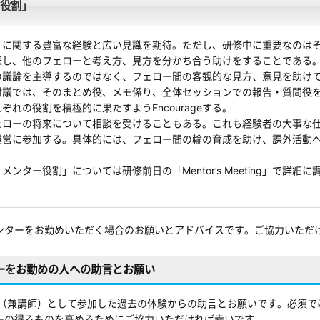
役割」
」に関する豊富な経験と広い見識を期待。ただし、研修中に重要なのは
釈し、他のフェローと考え方、見方を分かち合う助けをすることである
の議論を主導するのではなく、フェロー間の客観的な見方、意見を助け
討議では、そのまとめ役、メモ係り、全体セッションでの報告・質問役
ぞれの役割を積極的に果たすようEncourageする。
ェローの将来について相談を受けることもある。これも経験者の大事な
運営に参加する。具体的には、フェロー間の輪の育成を助け、課外活動
。
メンター役割」については研修前日の「Mentor’s Meeting」で詳細
ンターをお勤めいただく場合のお願いとアドバイスです。ご協力いただ
ーをお勤めの人への助言とお願い
tor（兼講師）として参加した過去の体験からの助言とお願いです。必須
ーの得るものを高めるためにご協力いただければ幸いです。