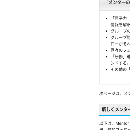
「メンターの
「原子力
情報を解
グループ
グループ
ローがそれ
個々のフ
「研修」
ンドする
その他の「
次ページは、メ
新しくメンタ
以下は、Men
果、参加フェロ