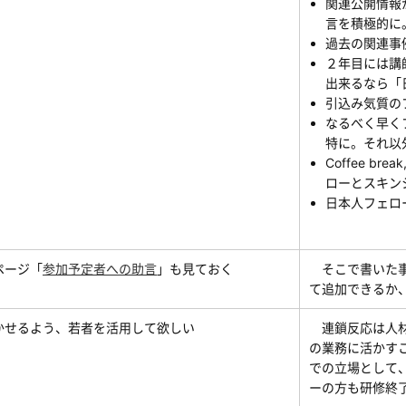
関連公開情報がど
言を積極的に
過去の関連事
２年目には講
出来るなら「
引込み気質のフ
なるべく早く
特に。それ以
Coffee bre
ローとスキン
日本人フェロ
ページ「
参加予定者への助言
」も見ておく
そこで書いた事項
て追加できるか
かせるよう、若者を活用して欲しい
連鎖反応は人材
の業務に活かす
での立場として
ーの方も研修終