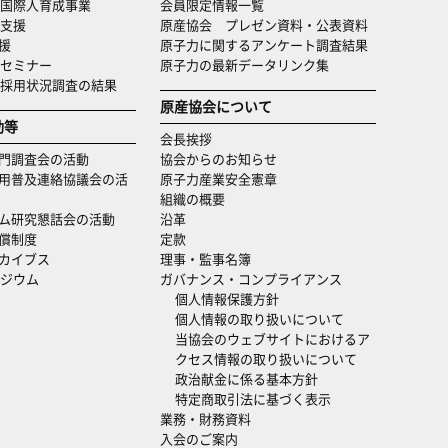
国際人育成事業
会員限定情報一覧
支援
原産協会 プレゼン資料・公表資料
援
原子力に関するアンケート調査結果
セミナー
原子力の最新データリンク集
・採用状況調査の結果
原産協会について
動等
会長挨拶
門調査会の活動
協会からのお知らせ
用普及連絡協議会の活
原子力産業安全憲章
組織の概要
ム研究懇話会の活動
沿革
償制度
定款
カイブス
理事・監事名簿
ジウム
ガバナンス・コンプライアンス
個人情報保護方針
個人情報の取り扱いについて
当協会のウェブサイトにおけるア
クセス情報の取り扱いについて
政治献金に係る基本方針
特定商取引法に基づく表示
業務・財務資料
入会のご案内