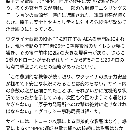
原子力発電所（KhNPP）付近で夜中に大きな爆発があ
り、多くの窓ガラスが割れ、一部の放射線モニタリングス
テーションの電源が一時的に遮断された。軍事衝突が続く
なか、原子力安全とセキュリティに対する危険性が改めて
浮き彫りになっている。
ウクライナ西部のKhNPPに駐在するIAEAの専門家によれ
ば、現地時間の午前1時26分に空襲警報のサイレンが鳴り
響き、その後午前中に2回の大きな爆発音があり、さらに
2機のドローンがそれぞれサイトから約5キロと20キロの
地点で撃墜されたとの連絡があったという。
「この悲劇的な戦争が続く限り、ウクライナの原子力安全
が極めて不安定な状況にあることは変わらない。サイト内
の多数の窓が破壊されたことは、それがいかに危機的な状
況であったかを示している。次回も今回のように幸運とは
かぎらない」「原子力発電所への攻撃は絶対に避けなけれ
ばならない」とグロッシー事務局長は語った。
サイトには、ドローン攻撃による直接的な影響はなく、爆
発によるKhNPPの運転や電力網への接続には影響はなか