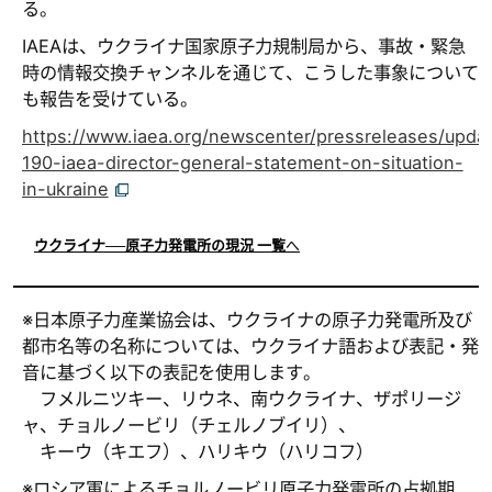
る。
IAEAは、ウクライナ国家原子力規制局から、事故・緊急
時の情報交換チャンネルを通じて、こうした事象について
も報告を受けている。
https://www.iaea.org/newscenter/pressreleases/upda
190-iaea-director-general-statement-on-situation-
in-ukraine
ウクライナ──原子力発電所の現況 一覧
へ
※日本原子力産業協会は、ウクライナの原子力発電所及び
都市名等の名称については、ウクライナ語および表記・発
音に基づく以下の表記を使用します。
フメルニツキー、リウネ、南ウクライナ、ザポリージ
ャ、チョルノービリ（チェルノブイリ）、
キーウ（キエフ）、ハリキウ（ハリコフ）
※ロシア軍によるチョルノービリ原子力発電所の占拠期