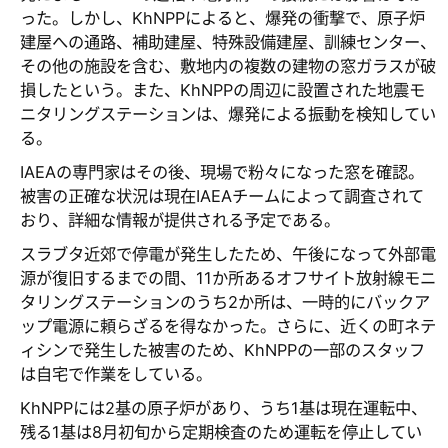
った。しかし、KhNPPによると、爆発の衝撃で、原子炉
建屋への通路、補助建屋、特殊設備建屋、訓練センター、
その他の施設を含む、敷地内の複数の建物の窓ガラスが破
損したという。また、KhNPPの周辺に設置された地震モ
ニタリングステーションは、爆発による振動を検知してい
る。
IAEAの専門家はその後、現場で粉々になった窓を確認。
被害の正確な状況は現在IAEAチームによって調査されて
おり、詳細な情報が提供される予定である。
スラブタ近郊で停電が発生したため、午後になって外部電
源が復旧するまでの間、11か所あるオフサイト放射線モニ
タリングステーションのうち2か所は、一時的にバックア
ップ電源に頼らざるを得なかった。さらに、近くの町ネテ
ィシンで発生した被害のため、KhNPPの一部のスタッフ
は自宅で作業をしている。
KhNPPには2基の原子炉があり、うち1基は現在運転中、
残る1基は8月初旬から定期検査のため運転を停止してい