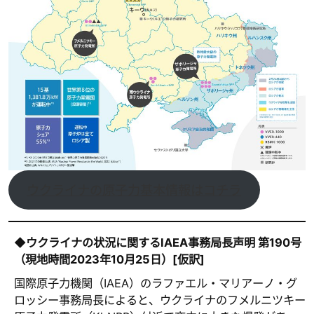
ウクライナの原子力基本情報はコチラ
◆
ウクライナの状況に関する
IAEA
事務局長声明
第
190
号
（現地時間
2023
年
10
月
25
日）
[
仮訳
]
国際原子力機関（IAEA）のラファエル・マリアーノ・グ
ロッシー事務局長によると、ウクライナのフメルニツキー