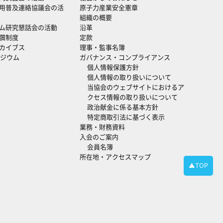
用普及連絡協議会の活
原子力産業安全憲章
組織の概要
ム研究懇話会の活動
沿革
償制度
定款
カイブス
理事・監事名簿
ジウム
ガバナンス・コンプライアンス
個人情報保護方針
個人情報の取り扱いについて
当協会のウェブサイトにおけるア
クセス情報の取り扱いについて
政治献金に係る基本方針
特定商取引法に基づく表示
業務・財務資料
入会のご案内
会員名簿
所在地・アクセスマップ
▲TOP