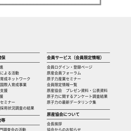
確保
会員サービス（会員限定情報）
進
会員ログイン・登録ページ
による活動
原産会員フォーラム
育成ネットワーク
原子力産業セミナー
国際人育成事業
会員限定情報一覧
支援
原産協会 プレゼン資料・公表資料
援
原子力に関するアンケート調査結果
セミナー
原子力の最新データリンク集
・採用状況調査の結果
原産協会について
動等
会長挨拶
門調査会の活動
協会からのお知らせ