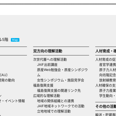
ル5階
双方向の理解活動
人材育成・
次世代層への理解活動
人材育成の促
JAIF出前講座
産官学連携
原産Web勉強会・原産シンポジウ
原子力人材
AIJ）
ム
向坊隆記念
開発の動向
女性シンポジウム・施設見学会
放射線教育
福島復興支援
人材確保の支
福島復興支援の関連リンク先
原子力産業
ン
広域的な理解活動
学生動向
せ・イベント情報
地域の関係組織との連携
JAIF地域ネットワークでの活動
その他の活
立地地域での理解活動
輸送・貯蔵専