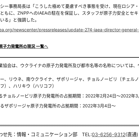
シー事務局長は「こうした極めて憂慮すべき事態を受け、現在ロシア・
ともに、ZNPPへのIAEAの駐在を保証し、スタッフが原子力安全と
いる」と強調した。
ea.org/newscenter/pressreleases/update-274-iaea-director-general-
原子力発電所の現況 一覧
へ
業協会は、ウクライナの原子力発電所及び都市名等の名称については、
ー、リウネ、南ウクライナ、ザポリージャ、チョルノービリ（チェルノ
フ）、ハリキウ（ハリコフ）
チョルノービリ原子力発電所の占拠期間：2022年2月24日～2022年3
ザポリージャ原子力発電所の占拠期間：2022年3月4日～
わせ先：情報・コミュニケーション部 TEL:
03-6256-9312
(直通)