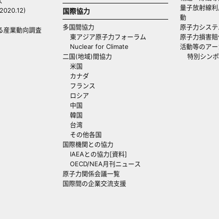
ス
量子放射線利
20.12)
国際協力
動
多国間協力
原子力システ
る産業動向調査
東アジア原子力フォーラム
原子力損害賠
Nuclear for Climate
活動等のアー
二国(地域)間協力
特別シンポ
米国
カナダ
フランス
ロシア
中国
韓国
台湾
その他各国
国際機関との協力
IAEAとの協力[資料]
OECD/NEA月刊ニュース
原子力関係会議一覧
国際間の企業交流支援