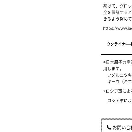
続けて、グロッ
全を保証すると
きるよう努めて
https://www.ia
ウクライナ──
※日本原子力産
用します。
フメルニツキ
キーウ（キエ
※ロシア軍による
ロシア軍による
お問い合