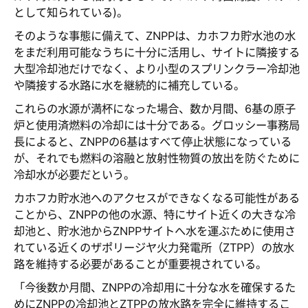
として知られている)。
そのような事態に備えて、ZNPPは、カホフカ貯水池の水
をまだ利用可能なうちに十分に活用し、サイトに隣接する
大型冷却池だけでなく、より小型のスプリンクラー冷却池
や隣接する水路に水を継続的に補充している。
これらの水源が満杯になった場合、数か月間、6基の原子
炉と使用済燃料の冷却には十分である。グロッシー事務局
長によると、ZNPPの6基はすべて停止状態になっている
が、それでも燃料の溶融と放射性物質の放出を防ぐために
冷却水が必要だという。
カホフカ貯水池へのアクセスができなくなる可能性がある
ことから、ZNPPの他の水源、特にサイト近くの大きな冷
却池と、貯水池からZNPPサイトへ水を運ぶために使用さ
れている近くのザポリージヤ火力発電所（ZTPP）の放水
路を維持する必要があることが重要視されている。
「今後数か月間、ZNPPの冷却用に十分な水を確保するた
めにZNPPの冷却池とZTPPの放水路を完全に維持するこ