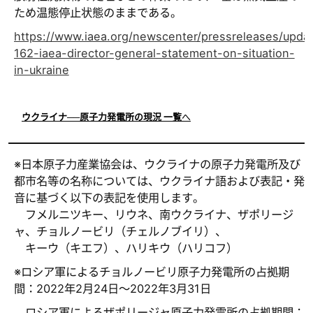
ため温態停止状態のままである。
https://www.iaea.org/newscenter/pressreleases/upda
162-iaea-director-general-statement-on-situation-
in-ukraine
ウクライナ──原子力発電所の現況 一覧
へ
※日本原子力産業協会は、ウクライナの原子力発電所及び
都市名等の名称については、ウクライナ語および表記・発
音に基づく以下の表記を使用します。
フメルニツキー、リウネ、南ウクライナ、ザポリージ
ャ、チョルノービリ（チェルノブイリ）、
キーウ（キエフ）、ハリキウ（ハリコフ）
※ロシア軍によるチョルノービリ原子力発電所の占拠期
間：2022年2月24日～2022年3月31日
ロシア軍によるザポリージャ原子力発電所の占拠期間：