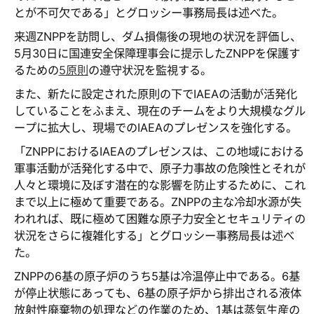
とが不可欠である」とグロッシー事務局長は述べた。
来週ZNPPを訪問し、ダム損傷後の現地の状況を評価し、
5月30日に国連安全保障理事会に提示したZNPPを保護す
るための
5原則
の遵守状況を監視する。
また、新たに設定された原則の下でIAEAの活動が活発化
していることをふまえ、現在のチームをより大規模なグル
ープに拡大し、現場でのIAEAのプレゼンスを強化する。
「ZNPPにおけるIAEAのプレゼンスは、この地域における
軍事活動が活発化する中で、原子力事故の危険性とそれが
人々と環境に及ぼす潜在的な影響を防止するために、これ
まで以上に極めて重要である。ZNPPの主な冷却水源が失
われれば、既に極めて困難な原子力安全とセキュリティの
状況をさらに複雑化する」とグロッシー事務局長は述べ
た。
ZNPPの6基の原子炉のうち5基は冷温停止中である。6基
が停止状態にあっても、6基の原子炉から排出される液体
放射性廃棄物の処理などの作業のため、1基は蒸気生産の