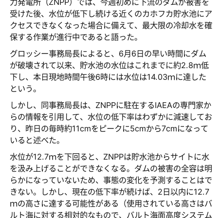
力発電所（ZNPP）では、今週初めに下流のダムが被害を
受けた後、水位が低下し続ける近くのカホフカ貯水池にア
クセスできなくなった場合に備えて、最大限の冷却水を確
保する作業が進行中であると語った。
グロッシー事務局長によると、6月6日の早い時間にダム
が破壊されて以来、貯水池の水位はこれまでに約2.8ｍ低
下し、本日現地時間午後6時には水位は14.03ｍに達した
という。
しかし、同事務局長は、ZNPPに駐在するIAEAの専門家か
らの情報を引用して、水位の低下率はわずかに減速してお
り、昨日の毎時約11cmをピークに5cmから7cmになって
いると述べた。
水位が12.7ｍを下回ると、ZNPPは貯水池からサイトに水
を汲み上げることができなくなる。ダムの被害の全容は明
らかになっていないため、事態の変化を予測することはで
きない。しかし、現在の低下率が続けば、2日以内に12.7
ｍの高さに達する可能性がある（使用されている高さはバ
ルト海に対する相対的なもので、バルト海面高度システム