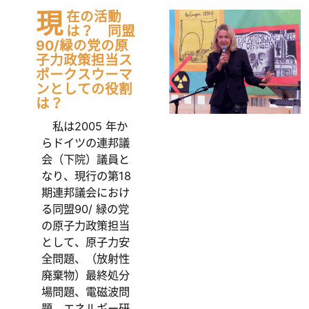
現
在の活動
は？ 同盟
90/緑の党の原
子力政策担当ス
ポークスウーマ
ンとしての役割
は？
私は2005 年か
らドイツの連邦議
会（下院）議員と
なり、現行の第18
期連邦議会におけ
る同盟90/ 緑の党
の原子力政策担当
として、原子力安
全問題、（放射性
廃棄物）最終処分
場問題、電磁波問
題、エネルギー研