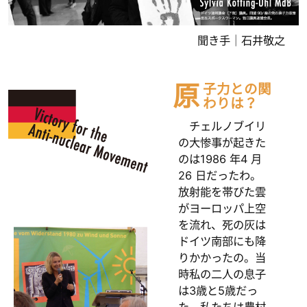
聞き手｜石井敬之
原
子力との関
わりは？
チェルノブイリ
の大惨事が起きた
のは1986 年4 月
26 日だったわ。
放射能を帯びた雲
がヨーロッパ上空
を流れ、死の灰は
ドイツ南部にも降
りかかったの。当
時私の二人の息子
は3歳と5歳だっ
た。私たちは農村