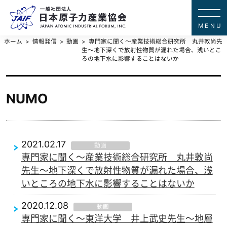
一般社団法
JAPAN ATOMIC IN
ホーム
情報発信
動画
専門家に聞く～産業技術総合研究所 丸井敦尚先
生～地下深くで放射性物質が漏れた場合、浅いとこ
ろの地下水に影響することはないか
NUMO
2021.02.17
動画
専門家に聞く～産業技術総合研究所 丸井敦尚
先生～地下深くで放射性物質が漏れた場合、浅
いところの地下水に影響することはないか
2020.12.08
動画
専門家に聞く～東洋大学 井上武史先生～地層