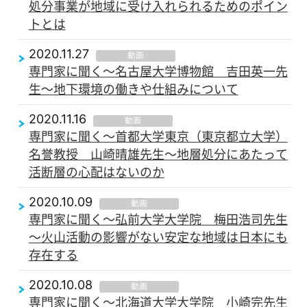
処分事業が地域に受け入れられるためのポイン
トとは
2020.11.27
動画
専門家に聞く～名古屋大学博物館 吉田英一先
生～地下環境の働きや仕組みについて
2020.11.16
動画
専門家に聞く～首都大学東京（東京都立大学）
名誉教授 山崎晴雄先生～地層処分にあたって
活断層の心配はないのか
2020.10.09
動画
専門家に聞く～弘前大学大学院 梅田浩司先生
～火山活動の影響がない安定な地域は日本にも
存在する
2020.10.08
動画
専門家に聞く～北海道大学大学院 小崎完先生