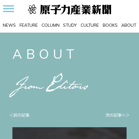
NEWS
FEATURE
COLUMN
STUDY
CULTURE
BOOKS
ABOUT
ABOUT
＜前の記事
次の記事へ＞