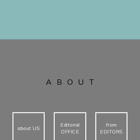
ABOUT
Editorial
from
about US
OFFICE
EDITORS