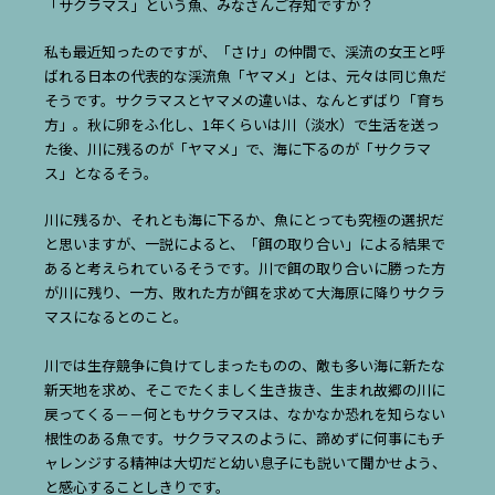
「サクラマス」という魚、みなさんご存知ですか？
私も最近知ったのですが、「さけ」の仲間で、渓流の女王と呼
ばれる日本の代表的な渓流魚「ヤマメ」とは、元々は同じ魚だ
そうです。サクラマスとヤマメの違いは、なんとずばり「育ち
方」。秋に卵をふ化し、1年くらいは川（淡水）で生活を送っ
た後、川に残るのが「ヤマメ」で、海に下るのが「サクラマ
ス」となるそう。
川に残るか、それとも海に下るか、魚にとっても究極の選択だ
と思いますが、一説によると、「餌の取り合い」による結果で
あると考えられているそうです。川で餌の取り合いに勝った方
が川に残り、一方、敗れた方が餌を求めて大海原に降りサクラ
マスになるとのこと。
川では生存競争に負けてしまったものの、敵も多い海に新たな
新天地を求め、そこでたくましく生き抜き、生まれ故郷の川に
戻ってくる－－何ともサクラマスは、なかなか恐れを知らない
根性のある魚です。サクラマスのように、諦めずに何事にもチ
ャレンジする精神は大切だと幼い息子にも説いて聞かせよう、
と感心することしきりです。