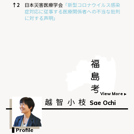
↑
2
日本災害医療学会
「新型コロナウイルス感染
症対応に従事する医療関係者への不当な批判
に対する声明」
View More
越智小枝
Sae Ochi
Profile