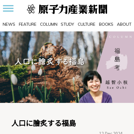
NEWS
FEATURE
COLUMN
STUDY
CULTURE
BOOKS
ABOUT
人口に膾炙する福島
12 Dec 2024