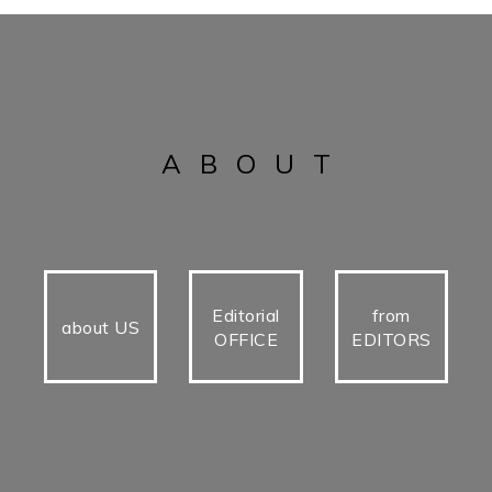
ABOUT
Editorial
from
about US
OFFICE
EDITORS