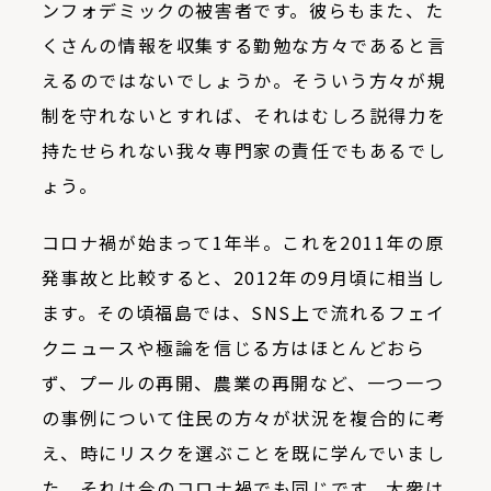
ンフォデミックの被害者です。彼らもまた、た
くさんの情報を収集する勤勉な方々であると言
えるのではないでしょうか。そういう方々が規
制を守れないとすれば、それはむしろ説得力を
持たせられない我々専門家の責任でもあるでし
ょう。
コロナ禍が始まって
1
年半。これを
2011
年の原
発事故と比較すると、
2012
年の
9
月頃に相当し
ます。その頃福島では、SNS上で流れるフェイ
クニュースや極論を信じる方はほとんどおら
ず、プールの再開、農業の再開など、一つ一つ
の事例について住民の方々が状況を複合的に考
え、時にリスクを選ぶことを既に学んでいまし
た。それは今のコロナ禍でも同じです。大衆は