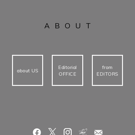
ABOUT
Editorial
from
about US
OFFICE
EDITORS