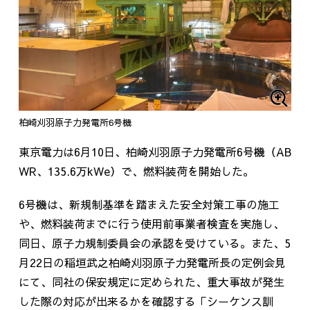
柏崎刈羽原子力発電所6号機
東京電力は
6
月
10
日、柏崎刈羽原子力発電所
6
号機（
AB
WR
、
135.6
万
kWe
）で、燃料装荷を開始した。
6
号機は、新規制基準を踏まえた安全対策工事の施工
や、燃料装荷までに行う使用前事業者検査を実施し、
同日、原子力規制委員会の承認を受けている。また、
5
月
22
日の稲垣
武之
柏崎刈羽原子力発電所長の定例会見
にて、同社の保安規定に定められた、重大事故が発生
した際の対応が出来るかを確認する「シーケンス訓