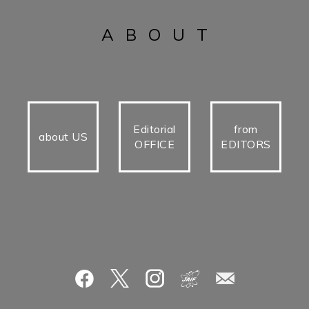
ABOUT
Editorial
from
about US
OFFICE
EDITORS