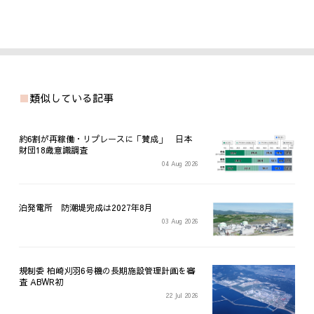
類似している記事
約6割が再稼働・リプレースに「賛成」 日本
財団18歳意識調査
04 Aug 2026
泊発電所 防潮堤完成は2027年8月
03 Aug 2026
規制委 柏崎刈羽6号機の長期施設管理計画を審
査 ABWR初
22 Jul 2026