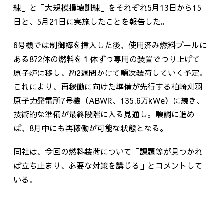
練」と「大規模損壊訓練」をそれぞれ
5
月
13
日から
15
日と、
5
月
21
日に実施したことを報告した。
6
号機では制御棒を挿入した後、使用済み燃料プールに
ある
872
体の燃料を１体ずつ専用の装置でつり上げて
原子炉に移し、約
2
週間かけて順次装荷していく予定。
これにより、再稼働に向けた準備が先行する柏崎刈羽
原子力発電所
7
号機（
ABWR
、
135.6
万
kWe
）に続き、
技術的な準備が最終段階に入る見通し。順調に進め
ば、
8
月中にも再稼働が可能な状態となる。
同社は、今回の燃料装荷について「課題等が見つかれ
ば立ち止まり、必要な対策を講じる」とコメントして
いる。