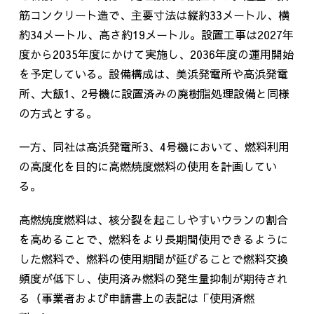
筋コンクリート造で、主要寸法は縦約
33
メートル、横
約
34
メートル、高さ約
19
メートル。設置工事は
2027
年
度から
2035
年度にかけて実施し、
2036
年度の運用開始
を予定している。設備構成は、美浜発電所や高浜発電
所、大飯
1
、
2
号機に設置済みの廃樹脂処理設備と同様
の方式とする。
一方、同社は高浜発電所
3
、
4
号機において、燃料利用
の高度化を目的に高燃焼度燃料の使用を計画してい
る。
高燃焼度燃料は、核分裂を起こしやすいウランの割合
を高めることで、燃料をより長期間使用できるように
した燃料で、燃料の使用期間が延びることで燃料交換
頻度が低下し、使用済み燃料の発生量抑制が期待され
る（事業者および申請書上の表記は「使用済燃