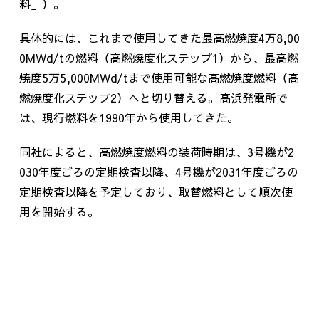
料」）。
具体的には、これまで使用してきた最高燃焼度
4
万
8,00
0MWd/t
の燃料（高燃焼度化ステップ
1
）から、最高燃
焼度
5
万
5,000MWd/t
まで使用可能な高燃焼度燃料（高
燃焼度化ステップ
2
）へと切り替える。高浜発電所で
は、現行燃料を
1990
年から使用してきた。
同社によると、高燃焼度燃料の装荷時期は、
3
号機が
2
030
年度ごろの定期検査以降、
4
号機が
2031
年度ごろの
定期検査以降を予定しており、取替燃料として順次使
用を開始する。