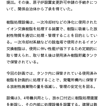
提出。その後、原子炉設置変更許可申請の手続きにつ
いて、関係自治体から了承を得ていた。
樹脂処理設備は、一次冷却材などの浄化に使用された
イオン交換樹脂を処理する装置で、樹脂に吸着した放
射性物質を適切に処理・管理することを目的としてい
る。一次冷却材系統などの脱塩塔で使用されるイオン
交換樹脂は、使用に伴い性能が低下するため定期的に
取り替えられ、取り替え後は使用済み樹脂貯蔵タンク
で保管されている。
今回の計画では、タンク内に保管されている使用済み
樹脂を計画的に処理することで、発電所構内に保管す
る放射性廃棄物の量を低減し、管理の安定化を図る。
設備は
3
、
4
号機共用とし、放水口付近に樹脂処理建屋
を新設し、その内部に処理設備を設置する。建屋は鉄