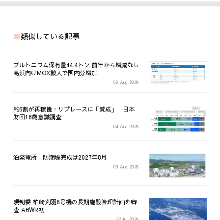
類似している記事
プルトニウム保有量44.4トン 前年から増減なし
高浜向けMOX搬入で国内分増加
06 Aug 2026
約6割が再稼働・リプレースに「賛成」 日本
財団18歳意識調査
04 Aug 2026
泊発電所 防潮堤完成は2027年8月
03 Aug 2026
規制委 柏崎刈羽6号機の長期施設管理計画を審
査 ABWR初
22 Jul 2026