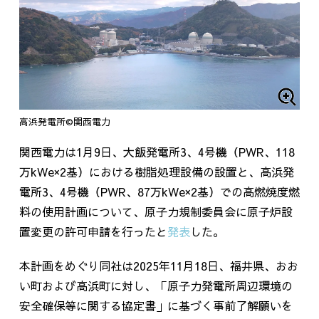
高浜発電所©関西電力
関西電力は
1
月
9
日、大飯発電所
3
、
4
号機（
PWR
、
118
万
kWe
×
2
基）における樹脂処理設備の設置と、高浜発
電所
3
、
4
号機（
PWR
、
87
万
kWe
×
2
基）での高燃焼度燃
料の使用計画について、原子力規制委員会に原子炉設
置変更の許可申請を行ったと
発表
した。
本計画をめぐり同社は
2025
年
11
月
18
日、福井県、おお
い町および高浜町に対し、「原子力発電所周辺環境の
安全確保等に関する協定書」に基づく事前了解願いを