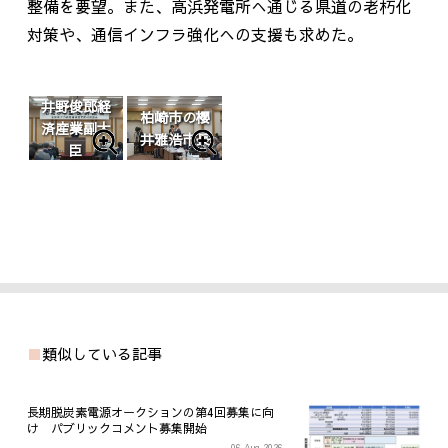
整備を要望。また、高浜発電所へ通じる県道の老朽化
対策や、通信インフラ強化への支援も求めた。
井野俊郎経
柏崎市の櫻
済産業副大
井雅浩市長
臣
類似している記事
長期脱炭素電源オークションの第4回募集に向
け パブリックコメント募集開始
06 Aug 2026