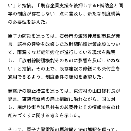
い」と指摘。「既存企業支援を後押しする
F
補助金と同
等の制度が存在しない」点に言及し、新たな制度構築
の必要性を訴えた。
原子力防災を巡っては、石巻市の渡邉伸彦副市長が発
言。既存の建物を改修した放射線防護対策施設につい
て、雨漏りなど経年劣化が進行している現状を説明
し、「放射線防護機能そのものに影響を及ぼしかねな
い」と指摘。その上で、既存施設の修繕にも交付金を
適用できるよう、制度要件の緩和を要望した。
発電所の廃止措置を巡っては、東海村の山田修村長が
発言。東海発電所の廃止措置に触れながら、国に対
し、廃炉技術や知見共有の必要性とその情報共有の仕
組みづくりに関する考えを示した。
そして、原子力発電所の再稼働と法の解釈を巡って、