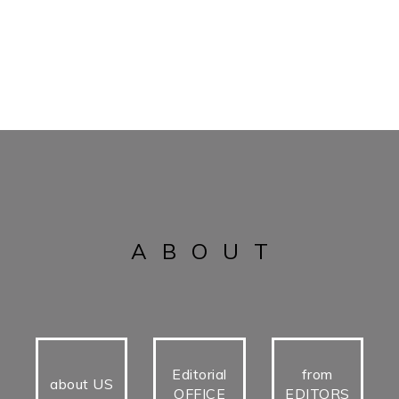
ABOUT
Editorial
from
about US
OFFICE
EDITORS