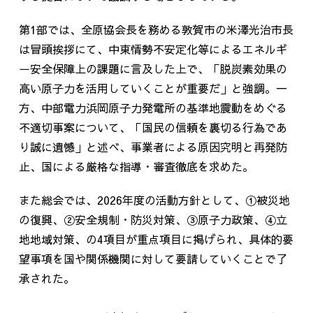
第
1
部では、全原協会長を務める敦賀市の米澤光治市長
は冒頭挨拶にて、中東情勢不安定化等によるエネルギ
ー安全保障上の課題に言及した上で、「脱炭素効果の
高い原子力を活用していくことが重要だ」と強調。一
方、中部電力浜岡原子力発電所の基準地震動をめぐる
不適切事案について、「国民の信頼を裏切る行為であ
り誠に遺憾」と述べ、事業者による原因究明と再発防
止、国による厳格な指導・審査徹底を求めた。
また総会では、
2026
年度の活動方針として、
①
被災地
の復興、
②
安全規制・防災対策、
③
原子力政策、
④
立
地地域対策、の
4
項目が重点項目に掲げられ、具体的要
望事項を国や関係機関に対して要請していくことで了
承された。