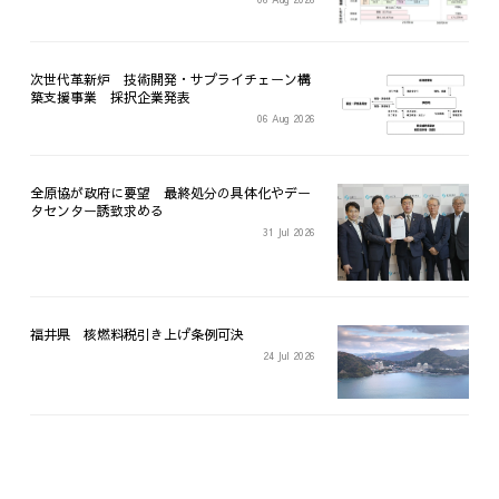
次世代革新炉 技術開発・サプライチェーン構
築支援事業 採択企業発表
06 Aug 2026
全原協が政府に要望 最終処分の具体化やデー
タセンター誘致求める
31 Jul 2026
福井県 核燃料税引き上げ条例可決
24 Jul 2026