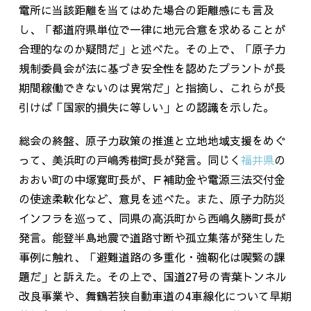
電所に当該距離を当てはめた場合の距離感にも言及
し、「都道府県単位で一律に地元合意を求めることが
合理的なのか疑問だ」と述べた。その上で、「原子力
規制委員会が法に基づき安全性を認めたプラントが長
期間稼働できないのは異常だ」と指摘し、これらが長
引けば「国家的損失に等しい」との認識を示した。
総会の終盤、原子力政策の推進と立地地域支援をめぐ
って、美浜町の戸嶋秀樹町長が発言。同じく
福井県
の
おおい町の中塚寛町長が、Ｆ補助金や電源三法交付金
の使途柔軟化など、意見を述べた。また、原子力防災
インフラを巡って、同県の高浜町から西嶋久勝町長が
発言。能登半島地震で道路寸断や孤立集落が発生した
事例に触れ、「避難道路の多重化・強靭化は喫緊の課
題だ」と訴えた。その上で、国道
27
号の青葉トンネル
改良事業や、舞鶴若狭自動車道の
4
車線化について早期