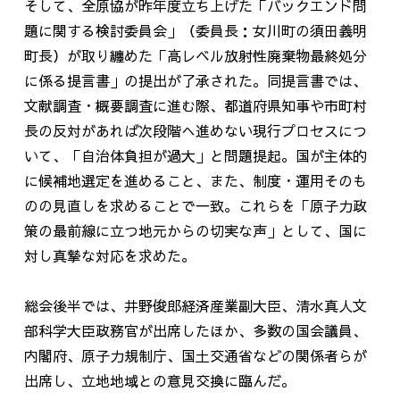
そして、全原協が昨年度立ち上げた「バックエンド問
題に関する検討委員会」（委員長：女川町の須田義明
町長）が取り纏めた「高レベル放射性廃棄物最終処分
に係る提言書」の提出が了承された。同提言書では、
文献調査・概要調査に進む際、都道府県知事や市町村
長の反対があれば次段階へ進めない現行プロセスにつ
いて、「自治体負担が過大」と問題提起。国が主体的
に候補地選定を進めること、また、制度・運用そのも
のの見直しを求めることで一致。これらを「原子力政
策の最前線に立つ地元からの切実な声」として、国に
対し真摯な対応を求めた。
総会後半では、井野俊郎経済産業副大臣、清水真人文
部科学大臣政務官が出席したほか、多数の国会議員、
内閣府、原子力規制庁、国土交通省などの関係者らが
出席し、立地地域との意見交換に臨んだ。