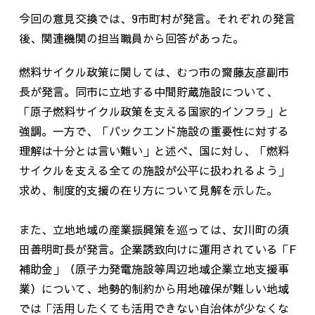
今回の意見交換では、
9
市町村が発言。それぞれの発言
後、関連機関の担当職員から回答があった。
燃料サイクル政策に関しては、むつ市の齋藤友彦副市
長が発言。同市に立地する中間貯蔵施設について、
「原子燃料サイクル政策を支える国家的インフラ」と
強調。一方で、「バックエンド施設の重要性に対する
理解は十分とは言い難い」と述べ、国に対し、「燃料
サイクルを支える全ての施設が公平に扱われるよう」
求め、制度的支援の在り方について見解を示した。
また、立地地域の産業振興策を巡っては、女川町の須
田善明町長が発言。企業誘致向けに運用されている「
F
補助金」（原子力発電施設等周辺地域企業立地支援事
業）について、地勢的制約から用地確保が難しい地域
では「活用したくても活用できない自治体が少なくな