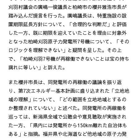
刈羽村議会の廣嶋一俊議長と柏崎市の櫻井雅浩市長が
踏み込んだ提言を行った。廣嶋議長は、特重施設の設
置期限延長方針について、「合理的な判断だ」と評価
した一方、既に期限を迎えていたことを理由に対象外
となった柏崎刈羽原子力発電所
7
号機について、「その
ロジックを理解できない」と疑問を呈した。その上
で、「柏崎刈羽
7
号機が再稼働できないことは宝の持ち
腐れに等しい」と訴えた。
また櫻井市長は、同発電所の再稼働の議論を振り返
り、第
7
次エネルギー基本計画に盛り込まれた「立地地
域の理解」について、「どの範囲を立地地域とするの
か整理されていない」と述べた。同発電所の再稼働を
巡っては、新潟県全域で公聴会や意見聴取が実施され
た一方、「県内には発電所から
150km
離れた自治体も
ある」と指摘。福井県や北海道など他地域の原子力発