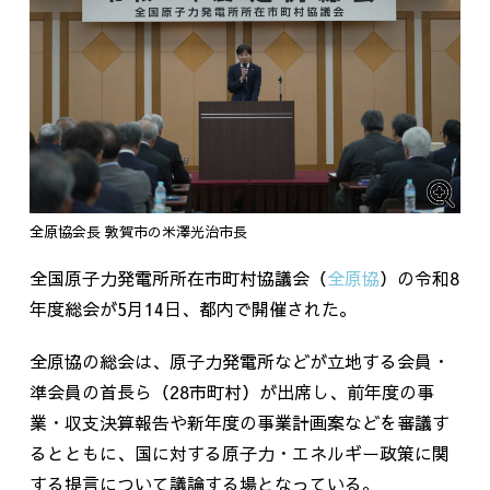
全原協会長 敦賀市の米澤光治市長
全国原子力発電所所在市町村協議会（
全原協
）の令和
8
年度総会が
5
月
14
日、都内で開催された。
全原協の総会は、原子力発電所などが立地する会員・
準会員の首長ら（
28
市町村）が出席し、前年度の事
業・収支決算報告や新年度の事業計画案などを審議す
るとともに、国に対する原子力・エネルギー政策に関
する提言について議論する場となっている。